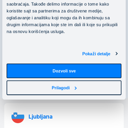
Mainstream Public Cloud Services d.o.o.
saobraćaja. Takođe delimo informacije o tome kako
koristite sajt sa partnerima za društvene medije,
PIB: 106118536
oglašavanje i analitiku koji mogu da ih kombinuju sa
​​​​​​​MB: 20529466
drugim informacijama koje ste im dali ili koje su prikupili
na osnovu korišćenja usluga.
Nušićeva 15 11000 Belgrade, Serbia
business@mainstream.eu
Pokaži detalje
Dozvoli sve
Poglej na karti
Prilagodi
Ljubljana