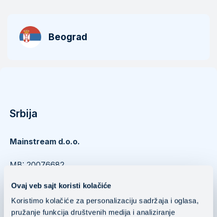
Beograd
Srbija
Mainstream d.o.o.
​​​​​​​MB: 20076682
PIB: 104037252
Ovaj veb sajt koristi kolačiće
Nušićeva 15 11000 Belgrade, Serbia
Koristimo kolačiće za personalizaciju sadržaja i oglasa,
pružanje funkcija društvenih medija i analiziranje