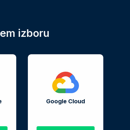
šem izboru
e
Google Cloud