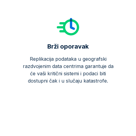
Brži oporavak
Replikacija podataka u geografski
razdvojenim data centrima garantuje da
će vaši kritični sistemi i podaci biti
dostupni čak i u slučaju katastrofe.