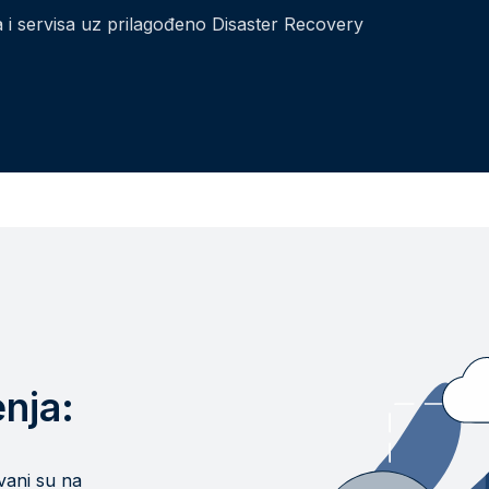
a i servisa uz prilagođeno Disaster Recovery
nja:
vani su na