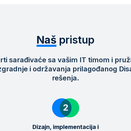
Naš
pristup
rti sarađivaće sa vašim IT timom i pruž
zgradnje i održavanja prilagođanog Dis
rešenja.
Dizajn, implementacija i