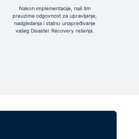
Nakon implementacije, naš tim
preuzima odgovnost za upravljanje,
nadgledanja i stalno unapređivanje
vašeg Disaster Recovery rešenja.