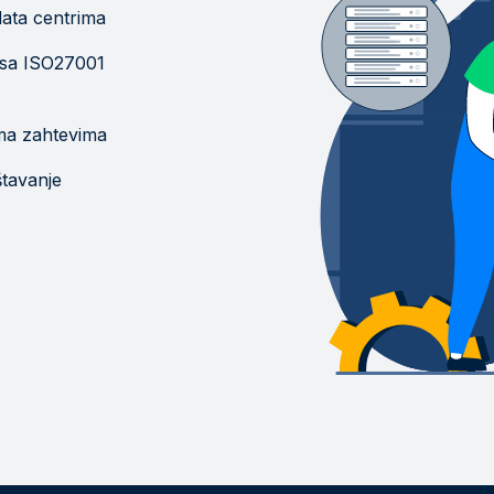
 data centrima
 sa ISO27001
ma zahtevima
štavanje