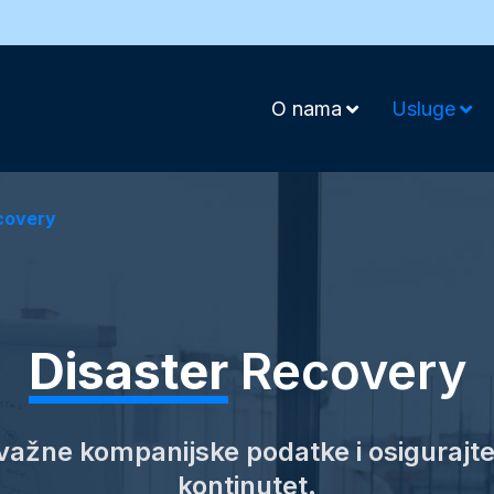
O nama
Usluge
covery
Disaster
Recovery
 važne kompanijske podatke i osigurajt
kontinutet.