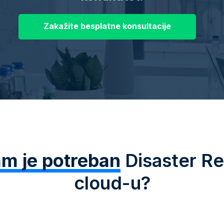
Zakažite besplatne konsultacije
m je potreban
Disaster Re
cloud-u?