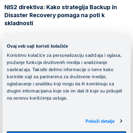
NIS2 direktiva: Kako strategija Backup in
Disaster Recovery pomaga na poti k
skladnosti
Spoznajte, kako strategije varnostnega kopiranja in
obnovitve po katastrofi pomagajo pri skladnosti z
Ovaj veb sajt koristi kolačiće
direktivo NIS2 ter krepijo kibernetsko varnost in
Koristimo kolačiće za personalizaciju sadržaja i oglasa,
neprekinjeno poslovanje.
pružanje funkcija društvenih medija i analiziranje
saobraćaja. Takođe delimo informacije o tome kako
Preberi več
koristite sajt sa partnerima za društvene medije,
oglašavanje i analitiku koji mogu da ih kombinuju sa
drugim informacijama koje ste im dali ili koje su prikupili
na osnovu korišćenja usluga.
Pokaži detalje