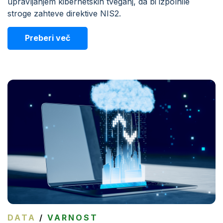
upravljanjem kibernetskih tveganj, da bi izpolnile
stroge zahteve direktive NIS2.
Preberi več
DATA
/
VARNOST