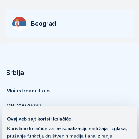
Beograd
Srbija
Mainstream d.o.o.
​​​​​​​MB: 20076682
PIB: 104037252
Ovaj veb sajt koristi kolačiće
Nušićeva 15 11000 Belgrade, Serbia
Koristimo kolačiće za personalizaciju sadržaja i oglasa,
pružanje funkcija društvenih medija i analiziranje