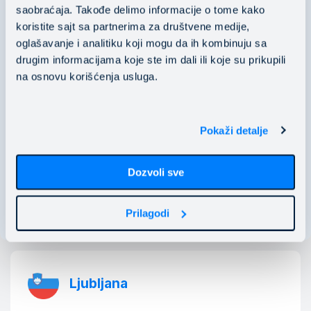
Mainstream Public Cloud Services d.o.o.
saobraćaja. Takođe delimo informacije o tome kako
koristite sajt sa partnerima za društvene medije,
PIB: 106118536
oglašavanje i analitiku koji mogu da ih kombinuju sa
​​​​​​​MB: 20529466
drugim informacijama koje ste im dali ili koje su prikupili
na osnovu korišćenja usluga.
Nušićeva 15 11000 Belgrade, Serbia
business@mainstream.eu
Pokaži detalje
Dozvoli sve
Poglej na karti
Prilagodi
Ljubljana