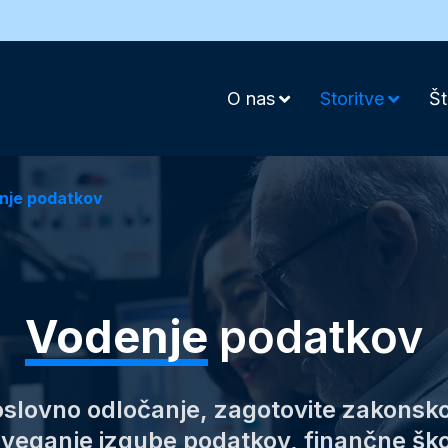
O nas
Storitve
Št
nje podatkov
Vodenje
podatkov
poslovno odločanje, zagotovite zakonsko
tveganje izgube podatkov, finančne ško