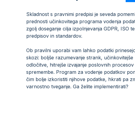
Skladnost s pravnimi predpisi je seveda pome
prednosti učinkovitega programa vodenja poda
zgolj doseganje cilja izpolnjevanja GDPR, ISO te
predpisov in standardov.
Ob pravilni uporabi vam lahko podatki prinesej
skozi: boljše razumevanje strank, učinkovitejše
odločitve, hitrejše izvajanje poslovnih procesov
spremembe. Program za vodenje podatkov pom
čim bolje izkoristiti njihove podatke, hkrati pa z
varnostno tveganje. Ga želite implementirati?