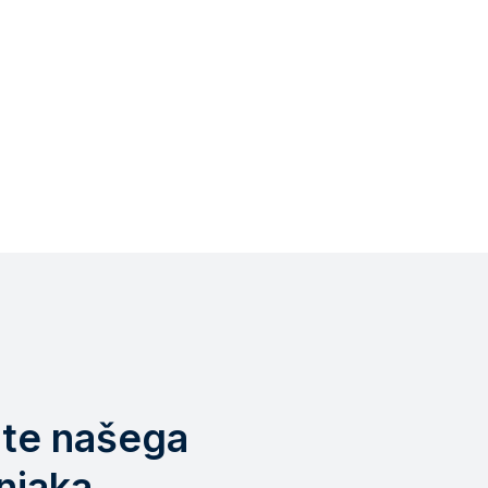
jte našega
njaka