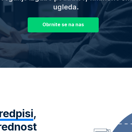
ugleda.
Obrnite se na nas
redpisi
,
rednost