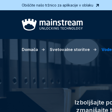
Obiščite našo tržnico za aplikacije v oblaku
Domača
Svetovalne storitve
Vode
Izboljšajte 
zmanjšajte 