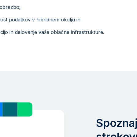
eobrazbo;
st podatkov v hibridnem okolju in
ijo in delovanje vaše oblačne infrastrukture.
Spozna
strokov