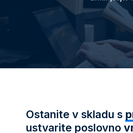
Ostanite v skladu s
p
ustvarite poslovno
v