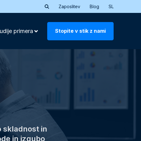
Zaposlitev
Blog
SL
Stopite v stik z nami
udije primera
 skladnost in
de in izgubo