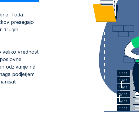
mbna. Toda
tkov presegajo
r drugih
o veliko vrednost
 poslovne
 in odzivanje na
aga podjetjem
manjšati