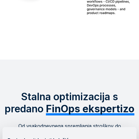
Stalna optimizacija s
predano
FinOps ekspertizo
Od vsakodnevnega spremljanja stroškov do
dolgoročnega strateškega načrtovanja – mi učinkovito