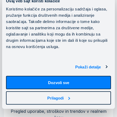
Ovaj veb sajt koristi kolačiće
upravljanje stroškov vgrajujemo v vsak sloj vašega
AWS ali Azure okolja.
Koristimo kolačiće za personalizaciju sadržaja i oglasa,
pružanje funkcija društvenih medija i analiziranje
saobraćaja. Takođe delimo informacije o tome kako
koristite sajt sa partnerima za društvene medije,
oglašavanje i analitiku koji mogu da ih kombinuju sa
drugim informacijama koje ste im dali ili koje su prikupili
na osnovu korišćenja usluga.
Mesečni sestanki z našimi FinOps inženirji
Pokaži detalje
Dozvoli sve
Prilagodi
Pregled uporabe, stroškov in trendov v realnem