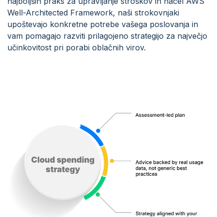
najboljših praks za upravljanje stroškov in načel AWS
Well-Architected Framework, naši strokovnjaki
upoštevajo konkretne potrebe vašega poslovanja in
vam pomagajo razviti prilagojeno strategijo za največjo
učinkovitost pri porabi oblačnih virov.