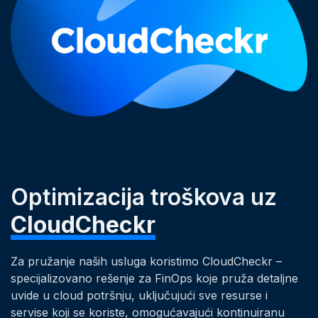
Optimizacija troškova uz
CloudCheckr
Za pružanje naših usluga koristimo CloudCheckr –
specijalizovano rešenje za FinOps koje pruža detaljne
uvide u cloud potršnju, uključujući sve resurse i
servise koji se koriste, omogućavajući kontinuiranu