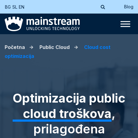
Blog
BG
SL
EN
Početna
Public Cloud
Cloud cost
optimizacija
Optimizacija public
cloud troškova
,
prilagođena