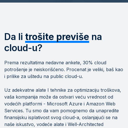
Da li
trošite previše
na
cloud-u?
Prema rezultatima nedavne ankete, 30% cloud
potrošenje je neiskorišćeno. Procenat je veliki, baš kao
i prilike za uštedu na public cloud-u.
Uz adekvatne alate I tehnike za optimizaciju troškova,
vaša kompanija može da ostvari veću vrednost od
vodećih platformi - Microsoft Azure i Amazon Web
Services. Tu smo da vam pomognemo da unapredite
finansijsku isplativost svog cloud-a, oslanjajući se na
naše iskustvo, vodeće alate i Well-Architected