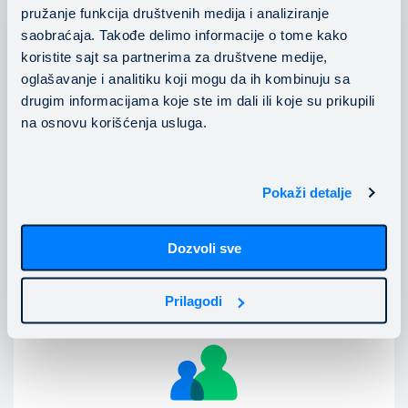
pružanje funkcija društvenih medija i analiziranje
saobraćaja. Takođe delimo informacije o tome kako
Mesečni sastanci sa našim FinOps inženjerima
koristite sajt sa partnerima za društvene medije,
oglašavanje i analitiku koji mogu da ih kombinuju sa
drugim informacijama koje ste im dali ili koje su prikupili
na osnovu korišćenja usluga.
Pokaži detalje
Pregled korišćenja, potrošnje i trendova u realnom
Dozvoli sve
vremenu
Prilagodi