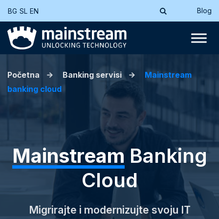
Blog
BG
SL
EN
Početna
Banking servisi
Mainstream
banking cloud
Mainstream
Banking
Cloud
Migrirajte i modernizujte svoju IT