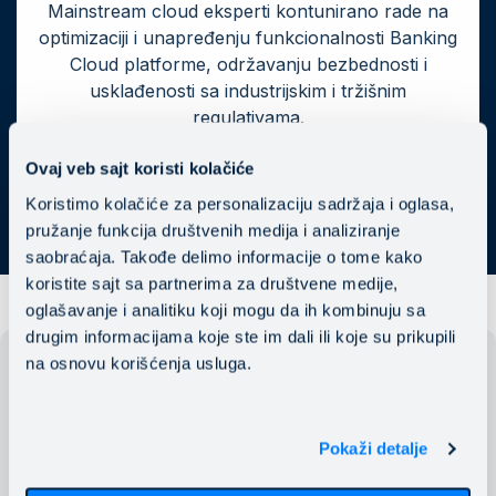
Mainstream cloud eksperti kontunirano rade na
optimizaciji i unapređenju funkcionalnosti Banking
Cloud platforme, održavanju bezbednosti i
usklađenosti sa industrijskim i tržišnim
regulativama.
Ovaj veb sajt koristi kolačiće
Koristimo kolačiće za personalizaciju sadržaja i oglasa,
pružanje funkcija društvenih medija i analiziranje
saobraćaja. Takođe delimo informacije o tome kako
koristite sajt sa partnerima za društvene medije,
oglašavanje i analitiku koji mogu da ih kombinuju sa
drugim informacijama koje ste im dali ili koje su prikupili
na osnovu korišćenja usluga.
Pokaži detalje
Želite da ubrzate transformaciju svoje
banke u pouzdanom cloud okruženju?