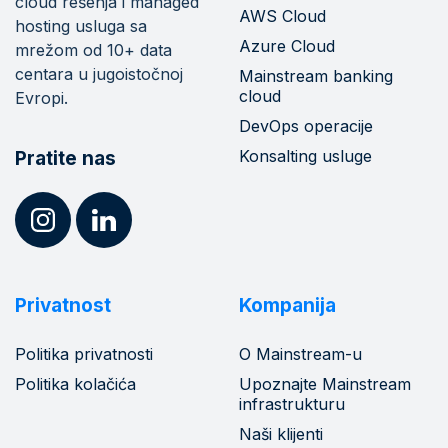
cloud rešenja i managed
AWS Cloud
hosting usluga sa
Azure Cloud
mrežom od 10+ data
centara u jugoistočnoj
Mainstream banking
cloud
Evropi.
DevOps operacije
Konsalting usluge
Pratite nas
Privatnost
Kompanija
Politika privatnosti
O Mainstream-u
Politika kolačića
Upoznajte Mainstream
infrastrukturu
Naši klijenti