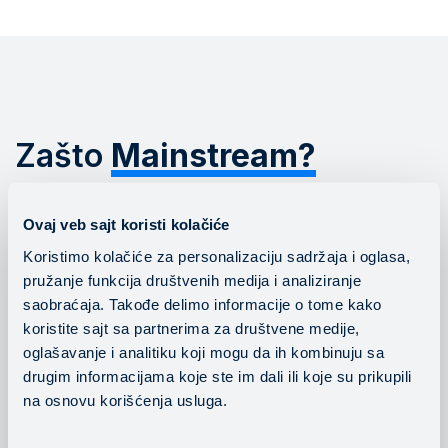
Zašto
Mainstream?
Kao ovlašćeni Microsoft partner, nudimo
Ovaj veb sajt koristi kolačiće
mnogo više od licenci - donosimo
Koristimo kolačiće za personalizaciju sadržaja i oglasa,
liderstvo, stručnost i pouzdanost.
pružanje funkcija društvenih medija i analiziranje
saobraćaja. Takođe delimo informacije o tome kako
Dokazano iskustvo sa SMB i enterprise
koristite sajt sa partnerima za društvene medije,
kompanijama
oglašavanje i analitiku koji mogu da ih kombinuju sa
drugim informacijama koje ste im dali ili koje su prikupili
Strateški pristup produktivnosti, upravljanju i
na osnovu korišćenja usluga.
bezbednosti
Brza implementacija i stručne konsultacije