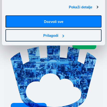
Pokaži detalje
Skalabilna rešenja koja prate rast vašeg
poslovanja
Dozvoli sve
Prilagodi