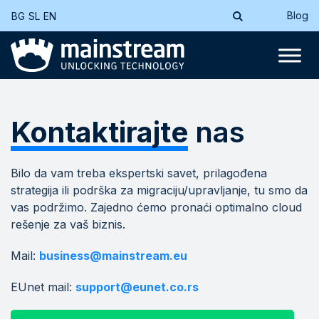
Blog
BG
SL
EN
Kontaktirajte
nas
Bilo da vam treba ekspertski savet, prilagođena
strategija ili podrška za migraciju/upravljanje, tu smo da
vas podržimo. Zajedno ćemo pronaći optimalno cloud
rešenje za vaš biznis.
Mail:
business@mainstream.eu
EUnet mail:
support@eunet.co.rs