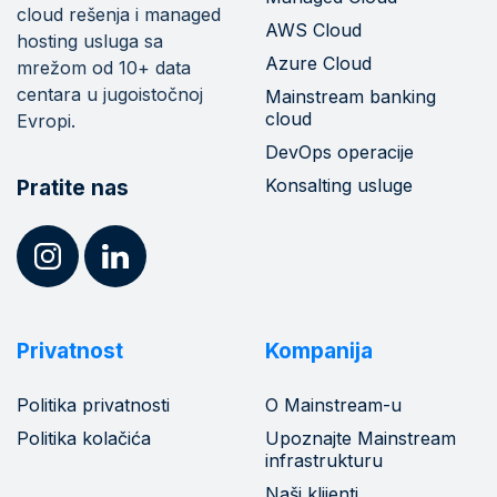
cloud rešenja i managed
AWS Cloud
hosting usluga sa
Azure Cloud
mrežom od 10+ data
centara u jugoistočnoj
Mainstream banking
cloud
Evropi.
DevOps operacije
Konsalting usluge
Pratite nas
Privatnost
Kompanija
Politika privatnosti
O Mainstream-u
Politika kolačića
Upoznajte Mainstream
infrastrukturu
Naši klijenti