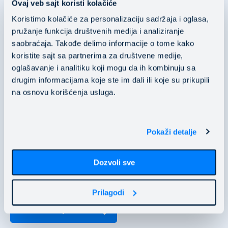
Ovaj veb sajt koristi kolačiće
​​​​​​​MB: 20076682
Koristimo kolačiće za personalizaciju sadržaja i oglasa,
PIB: 104037252
pružanje funkcija društvenih medija i analiziranje
saobraćaja. Takođe delimo informacije o tome kako
Nušićeva 15 11000 Belgrade, Serbia
koristite sajt sa partnerima za društvene medije,
oglašavanje i analitiku koji mogu da ih kombinuju sa
Mainstream Public Cloud Services d.o.o.
drugim informacijama koje ste im dali ili koje su prikupili
na osnovu korišćenja usluga.
PIB: 106118536
​​​​​​​MB: 20529466
Pokaži detalje
Nušićeva 15 11000 Belgrade, Serbia
Dozvoli sve
business@mainstream.eu
Prilagodi
Vidi na mapi