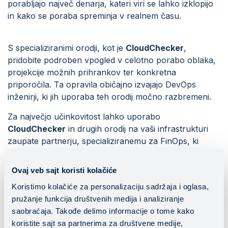
porabljajo največ denarja, kateri viri se lahko izklopijo
in kako se poraba spreminja v realnem času.
S specializiranimi orodji, kot je
CloudChecker
,
pridobite podroben vpogled v celotno porabo oblaka,
projekcije možnih prihrankov ter konkretna
priporočila. Ta opravila običajno izvajajo DevOps
inženirji, ki jih uporaba teh orodij močno razbremeni.
Za največjo učinkovitost lahko uporabo
CloudChecker
in drugih orodij na vaši infrastrukturi
zaupate partnerju, specializiranemu za FinOps, ki
zagotovi ustrezno implementacijo in podporo za
optimizacijo.
Ovaj veb sajt koristi kolačiće
Koristimo kolačiće za personalizaciju sadržaja i oglasa,
pružanje funkcija društvenih medija i analiziranje
saobraćaja. Takođe delimo informacije o tome kako
koristite sajt sa partnerima za društvene medije,