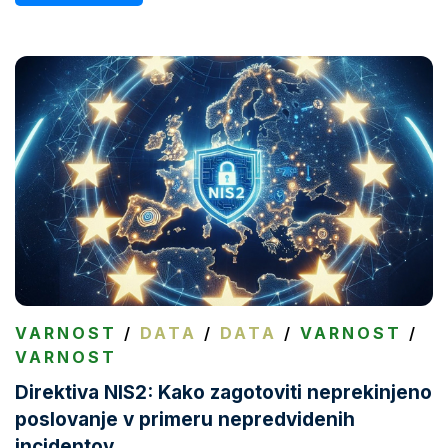
VARNOST
/
DATA
/
DATA
/
VARNOST
/
VARNOST
Direktiva NIS2: Kako zagotoviti neprekinjeno
poslovanje v primeru nepredvidenih
incidentov