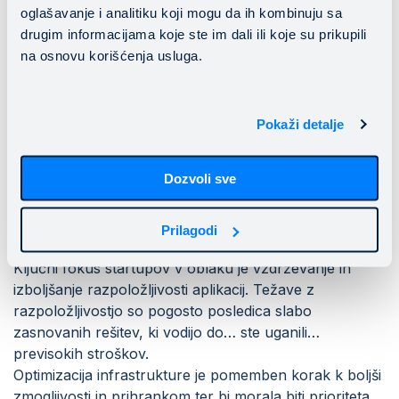
oglašavanje i analitiku koji mogu da ih kombinuju sa
drugim informacijama koje ste im dali ili koje su prikupili
na osnovu korišćenja usluga.
Pokaži detalje
Optimizacija
infrastrukture: Well-
Dozvoli sve
Architected Framework
Prilagodi
Ključni fokus startupov v oblaku je vzdrževanje in
izboljšanje razpoložljivosti aplikacij. Težave z
razpoložljivostjo so pogosto posledica slabo
zasnovanih rešitev, ki vodijo do… ste uganili…
previsokih stroškov.
Optimizacija infrastrukture je pomemben korak k boljši
zmogljivosti in prihrankom ter bi morala biti prioriteta,