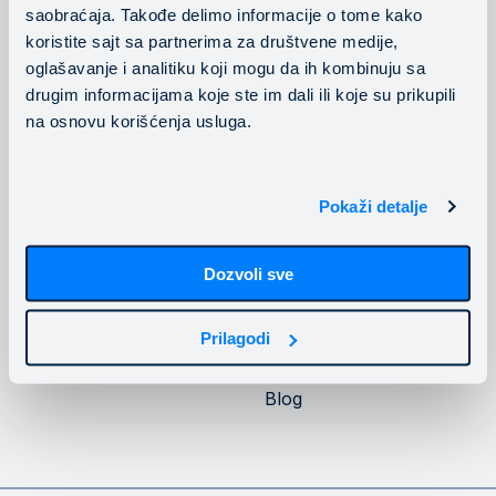
saobraćaja. Takođe delimo informacije o tome kako
Konsalting usluge
Pratite nas
koristite sajt sa partnerima za društvene medije,
oglašavanje i analitiku koji mogu da ih kombinuju sa
drugim informacijama koje ste im dali ili koje su prikupili
na osnovu korišćenja usluga.
Privatnost
Kompanija
Pokaži detalje
Politika privatnosti
O Mainstream-u
Dozvoli sve
Politika kolačića
Upoznajte Mainstream
infrastrukturu
Naši klijenti
Prilagodi
Karijera
Blog