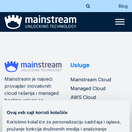
Blog
Usluge
Mainstream je najveći
Mainstream Cloud
provajder inovativnih
Managed Cloud
cloud rešenja i managed
AWS Cloud
hosting usluga sa
Azure Cloud
mrežom od 10+ data
Ovaj veb sajt koristi kolačiće
centara u jugoistočnoj
Mainstream banking
cloud
Evropi.
Koristimo kolačiće za personalizaciju sadržaja i oglasa,
pružanje funkcija društvenih medija i analiziranje
DevOps operacije