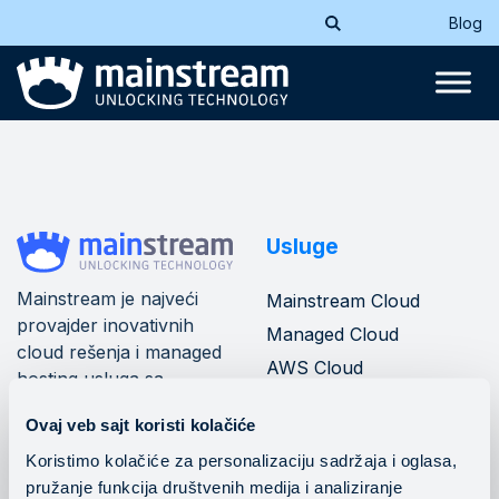
Blog
Usluge
Mainstream je najveći
Mainstream Cloud
provajder inovativnih
Managed Cloud
cloud rešenja i managed
AWS Cloud
hosting usluga sa
Azure Cloud
mrežom od 10+ data
Ovaj veb sajt koristi kolačiće
centara u jugoistočnoj
Mainstream banking
cloud
Evropi.
Koristimo kolačiće za personalizaciju sadržaja i oglasa,
pružanje funkcija društvenih medija i analiziranje
DevOps operacije