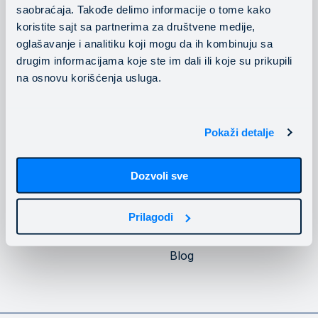
saobraćaja. Takođe delimo informacije o tome kako
Konsalting usluge
Pratite nas
koristite sajt sa partnerima za društvene medije,
oglašavanje i analitiku koji mogu da ih kombinuju sa
drugim informacijama koje ste im dali ili koje su prikupili
na osnovu korišćenja usluga.
Privatnost
Kompanija
Pokaži detalje
Politika privatnosti
O Mainstream-u
Dozvoli sve
Politika kolačića
Upoznajte Mainstream
infrastrukturu
Naši klijenti
Prilagodi
Karijera
Blog