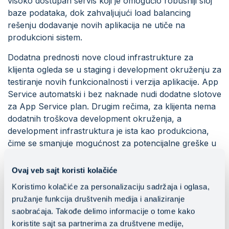
visoko dostupan servis koji je omogućio robusniji sloj
baze podataka, dok zahvaljujući load balancing
rešenju dodavanje novih aplikacija ne utiče na
produkcioni sistem.
Dodatna prednosti nove cloud infrastrukture za
klijenta ogleda se u staging i development okruženju za
testiranje novih funkcionalnosti i verzija aplikacije. App
Service automatski i bez naknade nudi dodatne slotove
za App Service plan. Drugim rečima, za klijenta nema
dodatnih troškova development okruženja, a
development infrastruktura je ista kao produkciona,
čime se smanjuje mogućnost za potencijalne greške u
konfiguraciji i probleme između okruženja.
Ovaj veb sajt koristi kolačiće
Prelaskom na cloud, ovaj e-commerce obezbedio je i
Koristimo kolačiće za personalizaciju sadržaja i oglasa,
dobru osnovu za dalji razvoj svoje aplikacije i
pružanje funkcija društvenih medija i analiziranje
implementirao je
DevOps procese
koji će ubrzati
saobraćaja. Takođe delimo informacije o tome kako
buduću ekspanziju online biznisa.
koristite sajt sa partnerima za društvene medije,