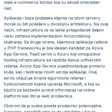
male e-commerce biznise koji su iskusili iznenadan
rast.
Aplikacija i baza podataka klijenta na istom serveru
morali su biti podeljeni u dvoslojnu arhitekturu. Na ovaj
način, infrastruktura će se lakše prilagođavati daljem
rastu zahteva implementacijom horizontalnog
skaliranja. Sa druge strane, klijentova aplikacija rađena
u PHP frameworku je bila idealan kandidat za Azure
App Service, PaaS servis u Azuru koji omogućava
hosting infrastrukture za različite tipove softverskih
rešenja. Azure App Service pojednostavljuje primenu
koda, kao i testiranje novih verzija aplikacije. Ovaj
servis uključuje brojna sigurnosna rešenja i
funkcionalnosti kojima upravlja Microsoft, a koji su
ključni za bezbedni protok informacija na online
platformi kao što je web prodavnica.
Obzirom da je svaka poseta prodavnici potencijalna
kupovina, opredelili smo se da uključimo i Azure