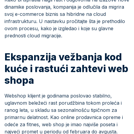
dinamike poslovanja, kompanija je odlučila da migrira
svoj e-commerce biznis sa hibridne na cloud
infrastrukturu. U nastavku pročitajte šta je prethodilo
ovom procesu, kako je izgledao i koje su glavne
prednosti cloud migracije.
Ekspanzija vežbanja kod
kuće i rastući zahtevi web
shopa
Webshop klijent je godinama poslovao stabilno,
uglavnom beležeći rast porudžbina tokom proleća i
ranog leta, u skladu sa sezonalnošću tipičnom za
primarnu delatnost. Kao online prodavnica opreme i
odeće za fitnes, web shop je imao najviše poseta i
najveći promet u periodu od februara do avgusta.