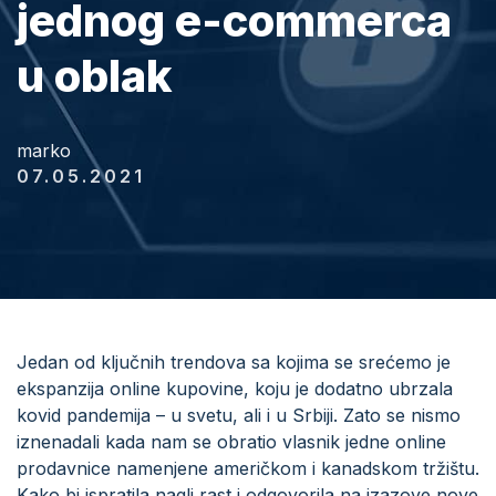
jednog e-commerca
u oblak
marko
07.05.2021
Jedan od ključnih trendova sa kojima se srećemo je
ekspanzija online kupovine, koju je dodatno ubrzala
kovid pandemija – u svetu, ali i u Srbiji. Zato se nismo
iznenadali kada nam se obratio vlasnik jedne online
prodavnice namenjene američkom i kanadskom tržištu.
Kako bi ispratila nagli rast i odgovorila na izazove nove