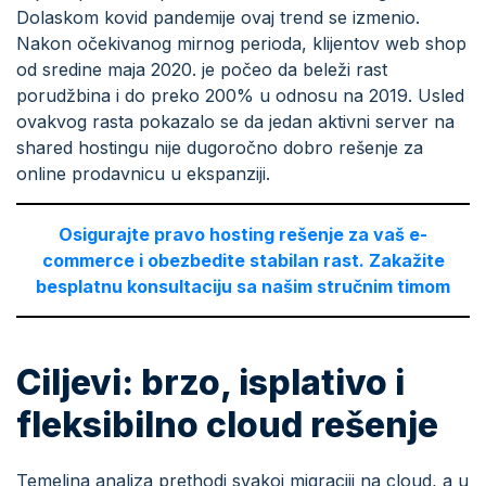
Dolaskom kovid pandemije ovaj trend se izmenio.
Nakon očekivanog mirnog perioda, klijentov web shop
od sredine maja 2020. je počeo da beleži rast
porudžbina i do preko 200% u odnosu na 2019. Usled
ovakvog rasta pokazalo se da jedan aktivni server na
shared hostingu nije dugoročno dobro rešenje za
online prodavnicu u ekspanziji.
Osigurajte pravo hosting rešenje za vaš e-
commerce i obezbedite stabilan rast. Zakažite
besplatnu konsultaciju sa našim stručnim timom
Ciljevi: brzo, isplativo i
fleksibilno cloud rešenje
Temeljna analiza prethodi svakoj migraciji na cloud, a u