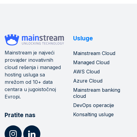
Usluge
Mainstream je najveći
Mainstream Cloud
provajder inovativnih
Managed Cloud
cloud rešenja i managed
AWS Cloud
hosting usluga sa
Azure Cloud
mrežom od 10+ data
centara u jugoistočnoj
Mainstream banking
cloud
Evropi.
DevOps operacije
Konsalting usluge
Pratite nas