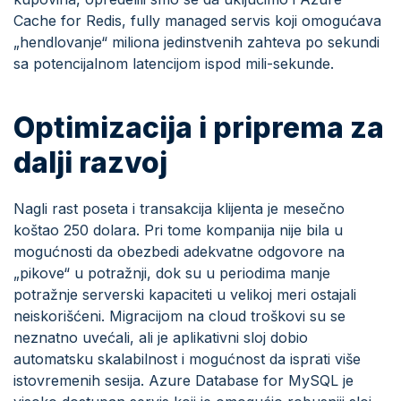
Cache for Redis, fully managed servis koji omogućava
„hendlovanje“ miliona jedinstvenih zahteva po sekundi
sa potencijalnom latencijom ispod mili-sekunde.
Optimizacija i priprema za
dalji razvoj
Nagli rast poseta i transakcija klijenta je mesečno
koštao 250 dolara. Pri tome kompanija nije bila u
mogućnosti da obezbedi adekvatne odgovore na
„pikove“ u potražnji, dok su u periodima manje
potražnje serverski kapaciteti u velikoj meri ostajali
neiskorišćeni. Migracijom na cloud troškovi su se
neznatno uvećali, ali je aplikativni sloj dobio
automatsku skalabilnost i mogućnost da isprati više
istovremenih sesija. Azure Database for MySQL je