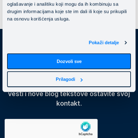
oglašavanje i analitiku koji mogu da ih kombinuju sa
drugim informacijama koje ste im dali ili koje su prikupili
na osnovu korišćenja usluga.
Pokaži detalje
Dozvoli sve
Prijavite se
na newsletter
Prilagodi
Ukoliko želite da dobijate relevantne
vesti i nove blog tekstove ostavite svoj
kontakt.