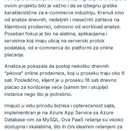
ovom projektu bilo je važno i da se izbegnu greške
karakteristične za e-commerce industriju. Krenuli smo
od analize dnevnih, nedeljnih i mesečnih zahteva na
klijentovoj prodavnici, odnosno od workload analize.
Poseban fokus je bio na alatima, aplikacijama i
servisima koji imaju uticaj na serverski protok
podataka, od e-commerca do platformi za online
plaćanja.
Analiza je pokazala da postoji nekoliko dnevnih
“pikova” online prodavnice, koji u proseku traju oko 6
sati. Posledično, klijent je u proseku 18 sati dnevno
plaćao za korišćenje veće (samim tim i skuplje)
instance nego što je potrebno.
Imajući u vidu prirodu biznisa i opterećenost sajta,
implementiran je na Azure App Service sa Azure
Database-om za MySQL. Ova PaaS rešenja su visoko
dostupna i skalabilna, što ih čini idealnim rešenjem za