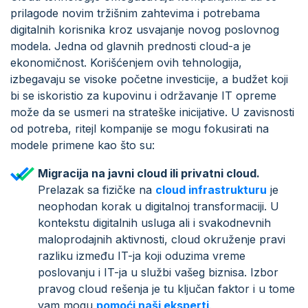
prilagode novim tržišnim zahtevima i potrebama
digitalnih korisnika kroz usvajanje novog poslovnog
modela. Jedna od glavnih prednosti cloud-a je
ekonomičnost. Korišćenjem ovih tehnologija,
izbegavaju se visoke početne investicije, a budžet koji
bi se iskoristio za kupovinu i održavanje IT opreme
može da se usmeri na strateške inicijative. U zavisnosti
od potreba, ritejl kompanije se mogu fokusirati na
modele primene kao što su:
Migracija na javni cloud ili privatni cloud.
Prelazak sa fizičke na
cloud infrastrukturu
je
neophodan korak u digitalnoj transformaciji. U
kontekstu digitalnih usluga ali i svakodnevnih
maloprodajnih aktivnosti, cloud okruženje pravi
razliku između IT-ja koji oduzima vreme
poslovanju i IT-ja u službi vašeg biznisa. Izbor
pravog cloud rešenja je tu ključan faktor i u tome
vam mogu
pomoći naši eksperti
.