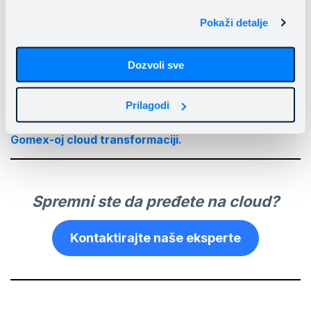
Pokaži detalje
Dozvoli sve
Zahvaljujući ovakvom pristupu, projekat je realizovan
Prilagodi
u kratkom roku – od upoznavanja sistema do puštanja
u rad je prošlo svega 3 meseca.
Pročitajte više o
Gomex-oj cloud transformaciji.
Spremni ste da pređete na cloud?
Kontaktirajte naše eksperte