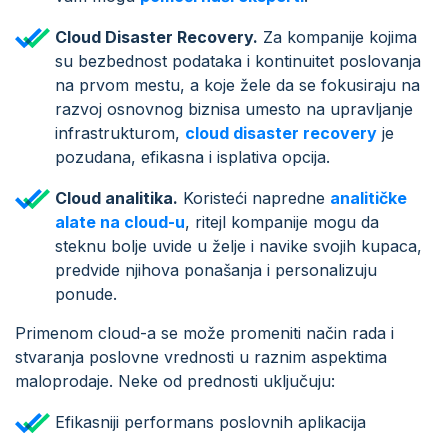
Cloud Disaster Recovery.
Za kompanije kojima
su bezbednost podataka i kontinuitet poslovanja
na prvom mestu, a koje žele da se fokusiraju na
razvoj osnovnog biznisa umesto na upravljanje
infrastrukturom,
cloud disaster recovery
je
pozudana, efikasna i isplativa opcija.
Cloud analitika.
Koristeći napredne
analitičke
alate na cloud-u
, ritejl kompanije mogu da
steknu bolje uvide u želje i navike svojih kupaca,
predvide njihova ponašanja i personalizuju
ponude.
Primenom cloud-a se može promeniti način rada i
stvaranja poslovne vrednosti u raznim aspektima
maloprodaje. Neke od prednosti uključuju:
Efikasniji performans poslovnih aplikacija