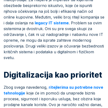
obezbede besprekorno iskustvo, koje će ispuniti
njihova očekivanja na još bolji i efikasniji način od
online kupovine. Međutim, veliki broj ritejl kompanija se
i dalje oslanja na
legacy IT sisteme
. Problem sa ovim
sistemima je dvostruk. Oni su pre svega skupi za
održavanje i, čak ni uz nadogradnje i nabavku nove IT
opreme, ne mogu da isprate zahteve modernog
poslovanja. Drugi veliki izazov je očuvanje bezbednosti
kritičnih sistema i podataka u digitalnom i fizičkom
svetu.
Digitalizacija kao prioritet
Zbog svega navedenog,
ritejlerima su potrebne nove
tehnologije
koje će im pomoći da unaprede biznis
procese, sigurnost i isporuku usluga, bez obzira koje
prodajne kanale koriste. Ovo je naročito važno danas,