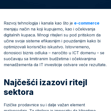
Razvoj tehnologija i kanala kao što je
e-commerce
menjaju način na koji kupujemo, kao i očekivanja
digitalnih kupaca. Mnogi ritejleri su pod pritiskom da
učine svoje sisteme efikasnijim i pouzdanijim kako bi
optimizovali korisničko iskustvo. Istovremeno,
donosioci biznis odluka – naročito u ICT domenu – se
suočavaju sa limitiranim budžetima i očekivanjima
menadžementa da IT investicije ostvare veće rezultate.
Najčešći izazovi ritejl
sektora
Fizičke prodavnice su i dalje važan element
maloprodaje. Za ritejlere je imperativ da klijentima