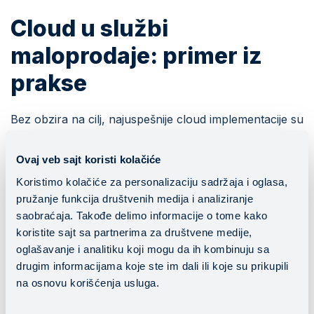
Cloud u službi
maloprodaje: primer iz
prakse
Bez obzira na cilj, najuspešnije cloud implementacije su
praćene sistematičnim pristupom koji podrazumeva
usku saradnju između ritejl kompanije i tehnološkog
Ovaj veb sajt koristi kolačiće
partnera. Kada je maloprodajni lanac
Gomex
odlučio
Koristimo kolačiće za personalizaciju sadržaja i oglasa,
da celokupno produkciono okruženje prebaci u cloud,
pružanje funkcija društvenih medija i analiziranje
Mainstream tim je koristio proverenu metodologiju sa
saobraćaja. Takođe delimo informacije o tome kako
jasno definisanim koracima.
koristite sajt sa partnerima za društvene medije,
oglašavanje i analitiku koji mogu da ih kombinuju sa
drugim informacijama koje ste im dali ili koje su prikupili
na osnovu korišćenja usluga.