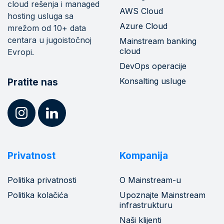
cloud rešenja i managed
AWS Cloud
hosting usluga sa
Azure Cloud
mrežom od 10+ data
centara u jugoistočnoj
Mainstream banking
cloud
Evropi.
DevOps operacije
Konsalting usluge
Pratite nas
Privatnost
Kompanija
Politika privatnosti
O Mainstream-u
Politika kolačića
Upoznajte Mainstream
infrastrukturu
Naši klijenti