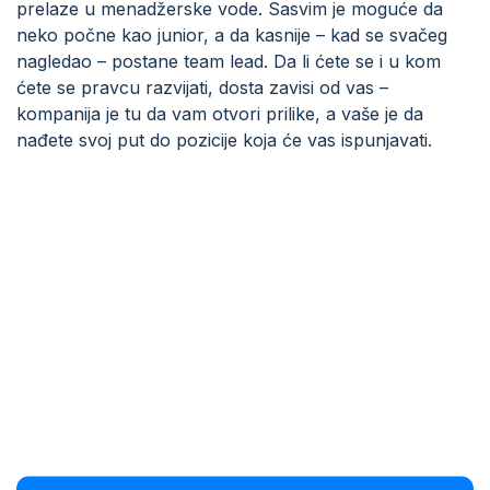
prelaze u menadžerske vode. Sasvim je moguće da
neko počne kao junior, a da kasnije – kad se svačeg
nagledao – postane team lead. Da li ćete se i u kom
ćete se pravcu razvijati, dosta zavisi od vas –
kompanija je tu da vam otvori prilike, a vaše je da
nađete svoj put do pozicije koja će vas ispunjavati.