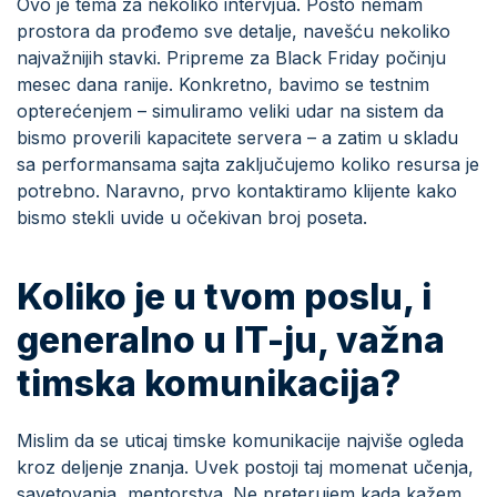
Ovo je tema za nekoliko intervjua. Pošto nemam
prostora da prođemo sve detalje, navešću nekoliko
najvažnijih stavki. Pripreme za Black Friday počinju
mesec dana ranije. Konkretno, bavimo se testnim
opterećenjem – simuliramo veliki udar na sistem da
bismo proverili kapacitete servera – a zatim u skladu
sa performansama sajta zaključujemo koliko resursa je
potrebno. Naravno, prvo kontaktiramo klijente kako
bismo stekli uvide u očekivan broj poseta.
Koliko je u tvom poslu, i
generalno u IT-ju, važna
timska komunikacija?
Mislim da se uticaj timske komunikacije najviše ogleda
kroz deljenje znanja. Uvek postoji taj momenat učenja,
savetovanja, mentorstva. Ne preterujem kada kažem