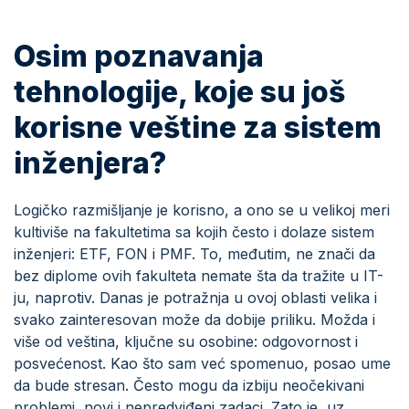
Osim poznavanja
tehnologije, koje su još
korisne veštine za sistem
inženjera?
Logičko razmišljanje je korisno, a ono se u velikoj meri
kultiviše na fakultetima sa kojih često i dolaze sistem
inženjeri: ETF, FON i PMF. To, međutim, ne znači da
bez diplome ovih fakulteta nemate šta da tražite u IT-
ju, naprotiv. Danas je potražnja u ovoj oblasti velika i
svako zainteresovan može da dobije priliku. Možda i
više od veština, ključne su osobine: odgovornost i
posvećenost. Kao što sam već spomenuo, posao ume
da bude stresan. Često mogu da izbiju neočekivani
problemi, novi i nepredviđeni zadaci. Zato je, uz