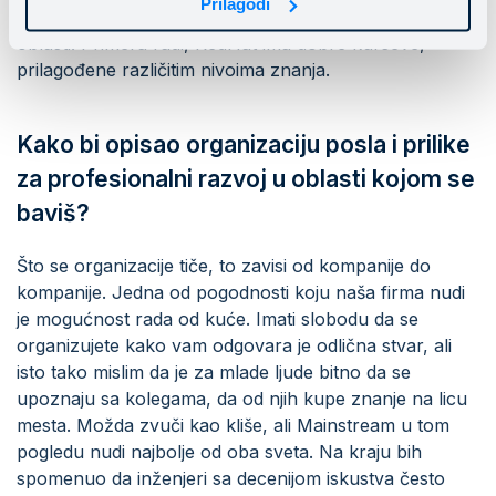
Prilagodi
kurs kako biste stekli osnovno znanje iz određene
oblasti. Primera radi, RedHat ima dobre kurseve,
prilagođene različitim nivoima znanja.
Kako bi opisao organizaciju posla i prilike
za profesionalni razvoj u oblasti kojom se
baviš?
Što se organizacije tiče, to zavisi od kompanije do
kompanije. Jedna od pogodnosti koju naša firma nudi
je mogućnost rada od kuće. Imati slobodu da se
organizujete kako vam odgovara je odlična stvar, ali
isto tako mislim da je za mlade ljude bitno da se
upoznaju sa kolegama, da od njih kupe znanje na licu
mesta. Možda zvuči kao kliše, ali Mainstream u tom
pogledu nudi najbolje od oba sveta. Na kraju bih
spomenuo da inženjeri sa decenijom iskustva često