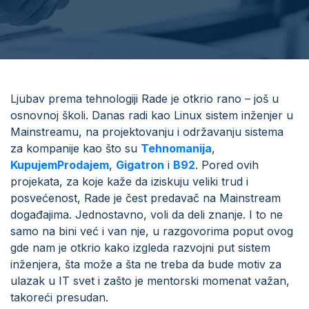
Ljubav prema tehnologiji Rade je otkrio rano – još u
osnovnoj školi. Danas radi kao Linux sistem inženjer u
Mainstreamu, na projektovanju i održavanju sistema
za kompanije kao što su
Tehnomanija
,
KupujemProdajem
,
Gigatron
i
B92
. Pored ovih
projekata, za koje kaže da iziskuju veliki trud i
posvećenost, Rade je čest predavač na Mainstream
događajima. Jednostavno, voli da deli znanje. I to ne
samo na bini već i van nje, u razgovorima poput ovog
gde nam je otkrio kako izgleda razvojni put sistem
inženjera, šta može a šta ne treba da bude motiv za
ulazak u IT svet i zašto je mentorski momenat važan,
takoreći presudan.