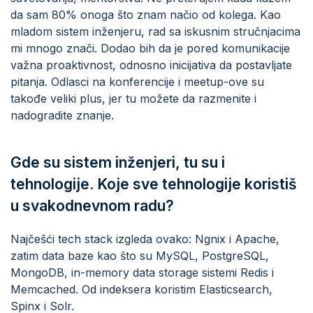
da sam 80% onoga što znam načio od kolega. Kao
mladom sistem inženjeru, rad sa iskusnim stručnjacima
mi mnogo znači. Dodao bih da je pored komunikacije
važna proaktivnost, odnosno inicijativa da postavljate
pitanja. Odlasci na konferencije i meetup-ove su
takođe veliki plus, jer tu možete da razmenite i
nadogradite znanje.
Gde su sistem inženjeri, tu su i
tehnologije. Koje sve tehnologije koristiš
u svakodnevnom radu?
Najčešći tech stack izgleda ovako: Ngnix i Apache,
zatim data baze kao što su MySQL, PostgreSQL,
MongoDB, in-memory data storage sistemi Redis i
Memcached. Od indeksera koristim Elasticsearch,
Spinx i Solr.