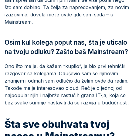
što sam dobijao. Ta želja za napredovanjem, za novim
izazovima, dovela me je ovde gde sam sada – u
Mainstream.
Osim kul kolega poput nas, šta je uticalo
na tvoju odluku? Zašto baš Mainstream?
Ono što me je, da kažem “kupilo”, je bio prvi tehnički
razgovor sa kolegama. Oduševio sam se njihovim
znanjem i odmah sam odlučio da želim ovde da radim.
Takođe me je interesovao cloud. Reč je o jednoj od
najpopularnijih i najbrže rastućih grana IT-ja, koja će
bez svake sumnje nastaviti da se razvija u budućnosti.
Šta sve obuhvata tvoj