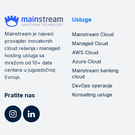
Usluge
Mainstream je najveći
Mainstream Cloud
provajder inovativnih
Managed Cloud
cloud rešenja i managed
AWS Cloud
hosting usluga sa
Azure Cloud
mrežom od 10+ data
centara u jugoistočnoj
Mainstream banking
cloud
Evropi.
DevOps operacije
Konsalting usluge
Pratite nas