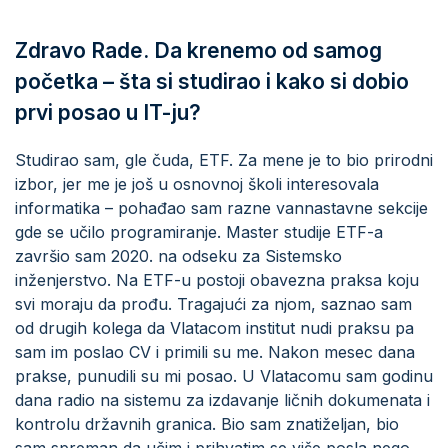
Zdravo Rade. Da krenemo od samog
početka – šta si studirao i kako si dobio
prvi posao u IT-ju?
Studirao sam, gle čuda, ETF. Za mene je to bio prirodni
izbor, jer me je još u osnovnoj školi interesovala
informatika – pohađao sam razne vannastavne sekcije
gde se učilo programiranje. Master studije ETF-a
završio sam 2020. na odseku za Sistemsko
inženjerstvo. Na ETF-u postoji obavezna praksa koju
svi moraju da prođu. Tragajući za njom, saznao sam
od drugih kolega da Vlatacom institut nudi praksu pa
sam im poslao CV i primili su me. Nakon mesec dana
prakse, punudili su mi posao. U Vlatacomu sam godinu
dana radio na sistemu za izdavanje ličnih dokumenata i
kontrolu državnih granica. Bio sam znatiželjan, bio
sam spreman da učim i prihvatim se više posla nego