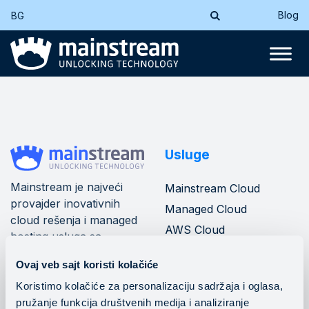
Blog
BG
Usluge
Mainstream je najveći
Mainstream Cloud
provajder inovativnih
Managed Cloud
cloud rešenja i managed
AWS Cloud
hosting usluga sa
Azure Cloud
mrežom od 10+ data
Ovaj veb sajt koristi kolačiće
centara u jugoistočnoj
Mainstream banking
cloud
Evropi.
Koristimo kolačiće za personalizaciju sadržaja i oglasa,
pružanje funkcija društvenih medija i analiziranje
DevOps operacije