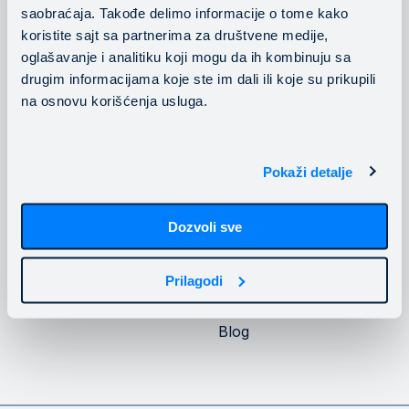
saobraćaja. Takođe delimo informacije o tome kako
Konsalting usluge
Pratite nas
koristite sajt sa partnerima za društvene medije,
oglašavanje i analitiku koji mogu da ih kombinuju sa
drugim informacijama koje ste im dali ili koje su prikupili
na osnovu korišćenja usluga.
Privatnost
Kompanija
Pokaži detalje
Politika privatnosti
O Mainstream-u
Dozvoli sve
Politika kolačića
Upoznajte Mainstream
infrastrukturu
Naši klijenti
Prilagodi
Karijera
Blog