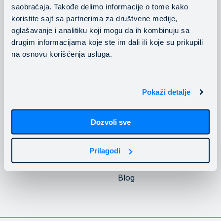
saobraćaja. Takođe delimo informacije o tome kako
Konsalting usluge
Pratite nas
koristite sajt sa partnerima za društvene medije,
oglašavanje i analitiku koji mogu da ih kombinuju sa
drugim informacijama koje ste im dali ili koje su prikupili
na osnovu korišćenja usluga.
Privatnost
Kompanija
Pokaži detalje
Politika privatnosti
O Mainstream-u
Dozvoli sve
Politika kolačića
Upoznajte Mainstream
infrastrukturu
Naši klijenti
Prilagodi
Karijera
Blog