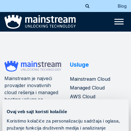
Blog
Usluge
Mainstream je najveći
Mainstream Cloud
provajder inovativnih
Managed Cloud
cloud rešenja i managed
AWS Cloud
hosting usluga sa
Azure Cloud
mrežom od 10+ data
Ovaj veb sajt koristi kolačiće
centara u jugoistočnoj
Mainstream banking
cloud
Evropi.
Koristimo kolačiće za personalizaciju sadržaja i oglasa,
pružanje funkcija društvenih medija i analiziranje
DevOps operacije