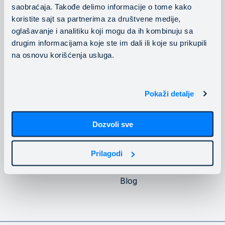
saobraćaja. Takođe delimo informacije o tome kako
Konsalting usluge
Pratite nas
koristite sajt sa partnerima za društvene medije,
oglašavanje i analitiku koji mogu da ih kombinuju sa
drugim informacijama koje ste im dali ili koje su prikupili
na osnovu korišćenja usluga.
Privatnost
Kompanija
Pokaži detalje
Politika privatnosti
O Mainstream-u
Dozvoli sve
Politika kolačića
Upoznajte Mainstream
infrastrukturu
Naši klijenti
Prilagodi
Karijera
Blog