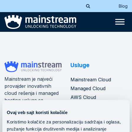
Blog
Usluge
Mainstream je najveći
Mainstream Cloud
provajder inovativnih
Managed Cloud
cloud rešenja i managed
AWS Cloud
hosting usluga sa
Azure Cloud
mrežom od 10+ data
Ovaj veb sajt koristi kolačiće
centara u jugoistočnoj
Mainstream banking
cloud
Evropi.
Koristimo kolačiće za personalizaciju sadržaja i oglasa,
pružanje funkcija društvenih medija i analiziranje
DevOps operacije