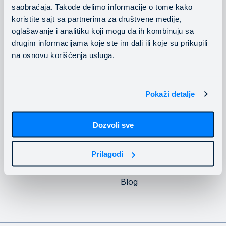
saobraćaja. Takođe delimo informacije o tome kako
Konsalting usluge
Pratite nas
koristite sajt sa partnerima za društvene medije,
oglašavanje i analitiku koji mogu da ih kombinuju sa
drugim informacijama koje ste im dali ili koje su prikupili
na osnovu korišćenja usluga.
Privatnost
Kompanija
Pokaži detalje
Politika privatnosti
O Mainstream-u
Dozvoli sve
Politika kolačića
Upoznajte Mainstream
infrastrukturu
Naši klijenti
Prilagodi
Karijera
Blog