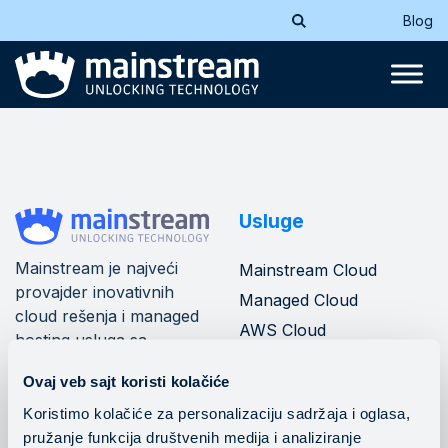
Blog
Usluge
Mainstream je najveći
Mainstream Cloud
provajder inovativnih
Managed Cloud
cloud rešenja i managed
AWS Cloud
hosting usluga sa
Azure Cloud
mrežom od 10+ data
Ovaj veb sajt koristi kolačiće
centara u jugoistočnoj
Mainstream banking
cloud
Evropi.
Koristimo kolačiće za personalizaciju sadržaja i oglasa,
pružanje funkcija društvenih medija i analiziranje
DevOps operacije