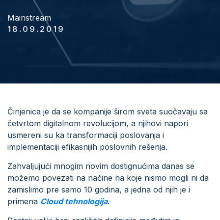
Mainstream
18.09.2019
Činjenica je da se kompanije širom sveta suočavaju sa
četvrtom digitalnom revolucijom, a njihovi napori
usmereni su ka transformaciji poslovanja i
implementaciji efikasnijih poslovnih rešenja.
Zahvaljujući mnogim novim dostignućima danas se
možemo povezati na načine na koje nismo mogli ni da
zamislimo pre samo 10 godina, a jedna od njih je i
primena
Cloud tehnologija
.