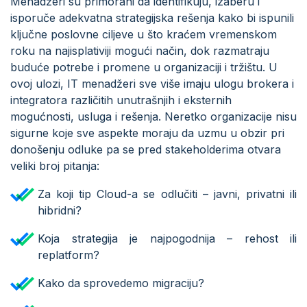
Menadžeri su primorani da identifikuju, izaberu i
isporuče adekvatna strategijska rešenja kako bi ispunili
ključne poslovne ciljeve u što kraćem vremenskom
roku na najisplativiji mogući način, dok razmatraju
buduće potrebe i promene u organizaciji i tržištu. U
ovoj ulozi, IT menadžeri sve više imaju ulogu brokera i
integratora različitih unutrašnjih i eksternih
mogućnosti, usluga i rešenja. Neretko organizacije nisu
sigurne koje sve aspekte moraju da uzmu u obzir pri
donošenju odluke pa se pred stakeholderima otvara
veliki broj pitanja:
Za koji tip Cloud-a se odlučiti – javni, privatni ili
hibridni?
Koja strategija je najpogodnija – rehost ili
replatform?
Kako da sprovedemo migraciju?