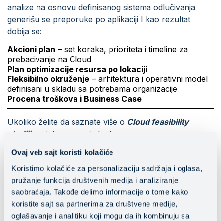
analize na osnovu definisanog sistema odlučivanja
generišu se preporuke po aplikaciji I kao rezultat
dobija se:
Akcioni plan
– set koraka, prioriteta i timeline za
prebacivanje na Cloud
Plan optimizacije resursa po lokaciji
Fleksibilno okruženje
– arhitektura i operativni model
definisani u skladu sa potrebama organizacije
Procena troškova i Business Case
Ukoliko želite da saznate više o
Cloud feasibility
studiji
i zainteresovani ste da vam pomognemo u
sprovođenju strateških promena u cilju optimizacije i
Ovaj veb sajt koristi kolačiće
modernizacije vašeg IT sistema kontaktiraje nas na
Koristimo kolačiće za personalizaciju sadržaja i oglasa,
business@mainstream.rs
i iskoristite benefite
pružanje funkcija društvenih medija i analiziranje
primene Cloud tehnologije.
saobraćaja. Takođe delimo informacije o tome kako
koristite sajt sa partnerima za društvene medije,
oglašavanje i analitiku koji mogu da ih kombinuju sa