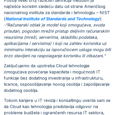
Postoji veliki broj različitih definicija međutim ja
najčešće koristim sledeću datu od strane Američkog
nacionalnog instituta za standarde i tehnologiju – NIST
(
National Institute of Standards and Technology
):
-“Računarski oblak je model koji omogućava, svuda
prisutan, pogodan mrežni pristup deljivim računarskim
resursima (mreži, serverima, skladištu podataka,
aplikacijama i servisima) i koji na zahtev korisnika uz
minimalnu interakciju sa isporučiocem usluga mogu biti
brzo stavljeni na raspolaganje korisniku ili otkazani.”
Zaključujemo da upotreba Cloud tehnologije
omogućava povećanje kapaciteta i mogućnosti IT
funkcije bez dodatnog investiranja u infrastrukturu,
licence, osposobljavanje novog osoblja i zapošljavanje
dodatnog osoblja.
Tokom karijere u IT reviziji i konsaltingu uverila sam se
da Cloud kao tehnologija predstavlja odgovor na
probleme budžeta i ograničenih resursa IT sektora,