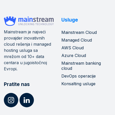
Usluge
Mainstream je najveći
Mainstream Cloud
provajder inovativnih
Managed Cloud
cloud rešenja i managed
AWS Cloud
hosting usluga sa
Azure Cloud
mrežom od 10+ data
centara u jugoistočnoj
Mainstream banking
cloud
Evropi.
DevOps operacije
Konsalting usluge
Pratite nas