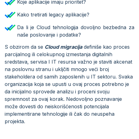
Koje aplikacije imaju prioritet?
Kako tretirati legacy aplikacije?
Da li je Cloud tehnologija dovoljno bezbedna za
naše poslovanje i podatke?
S obzirom da se
Cloud migracija
definiše kao proces
parcijalnog ili celokupnog izmestanja digitalnih
sredstava, servisa I IT resursa važno je staviti akcenat
na poslovnu stranu i ukljčiti mnogo veći broj
stakeholdera od samih zaposlenih u IT sektoru. Svaka
organizacija koja se upusti u ovaj proces potrebno je
da inicijalno sprovede analizu i proceni svoju
spremnost za ovaj korak. Nedovoljno poznavanje
može dovesti do neiskorišćenosti potencijala
implementirane tehnologije ili čak do neuspeha
projekta.