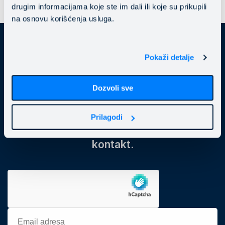
drugim informacijama koje ste im dali ili koje su prikupili
na osnovu korišćenja usluga.
Pokaži detalje
Prijavite se
na newsletter
Dozvoli sve
Ukoliko želite da dobijate relevantne
Prilagodi
vesti i nove blog tekstove ostavite svoj
kontakt.