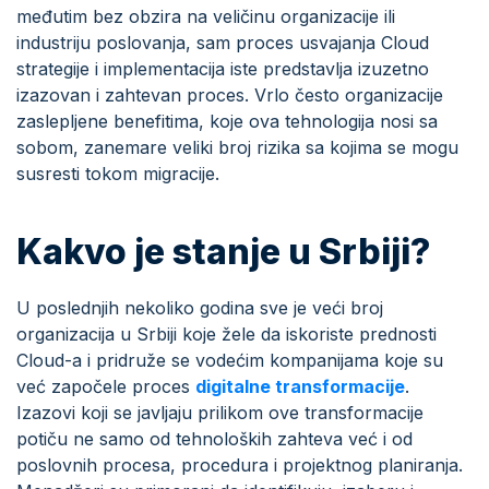
međutim bez obzira na veličinu organizacije ili
industriju poslovanja, sam proces usvajanja Cloud
strategije i implementacija iste predstavlja izuzetno
izazovan i zahtevan proces. Vrlo često organizacije
zaslepljene benefitima, koje ova tehnologija nosi sa
sobom, zanemare veliki broj rizika sa kojima se mogu
susresti tokom migracije.
Kakvo je stanje u Srbiji?
U poslednjih nekoliko godina sve je veći broj
organizacija u Srbiji koje žele da iskoriste prednosti
Cloud-a i pridruže se vodećim kompanijama koje su
već započele proces
digitalne transformacije
.
Izazovi koji se javljaju prilikom ove transformacije
potiču ne samo od tehnoloških zahteva već i od
poslovnih procesa, procedura i projektnog planiranja.