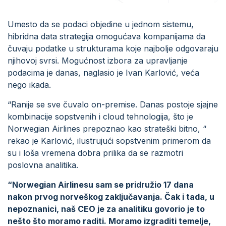
Umesto da se podaci objedine u jednom sistemu,
hibridna data strategija omogućava kompanijama da
čuvaju podatke u strukturama koje najbolje odgovaraju
njihovoj svrsi. Mogućnost izbora za upravljanje
podacima je danas, naglasio je Ivan Karlović, veća
nego ikada.
“Ranije se sve čuvalo on-premise. Danas postoje sjajne
kombinacije sopstvenih i cloud tehnologija, što je
Norwegian Airlines prepoznao kao strateški bitno, “
rekao je Karlović, ilustrujući sopstvenim primerom da
su i loša vremena dobra prilika da se razmotri
poslovna analitika.
“Norwegian Airlinesu sam se pridružio 17 dana
nakon prvog norveškog zaključavanja. Čak i tada, u
nepoznanici, naš CEO je za analitiku govorio je to
nešto što moramo raditi. Moramo izgraditi temelje,