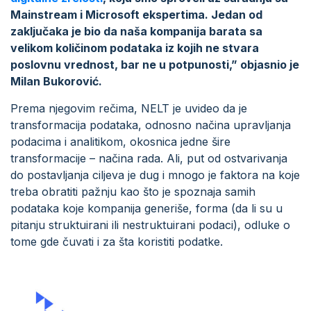
Mainstream i Microsoft ekspertima. Jedan od
zaključaka je bio da naša kompanija barata sa
velikom količinom podataka iz kojih ne stvara
poslovnu vrednost, bar ne u potpunosti,” objasnio je
Milan Bukorović.
Prema njegovim rečima, NELT je uvideo da je
transformacija podataka, odnosno načina upravljanja
podacima i analitikom, okosnica jedne šire
transformacije – načina rada. Ali, put od ostvarivanja
do postavljanja ciljeva je dug i mnogo je faktora na koje
treba obratiti pažnju kao što je spoznaja samih
podataka koje kompanija generiše, forma (da li su u
pitanju struktuirani ili nestruktuirani podaci), odluke o
tome gde čuvati i za šta koristiti podatke.