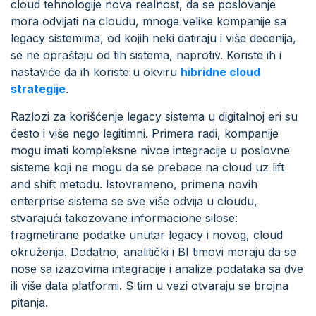
cloud tehnologije nova realnost, da se poslovanje
mora odvijati na cloudu, mnoge velike kompanije sa
legacy sistemima, od kojih neki datiraju i više decenija,
se ne opraštaju od tih sistema, naprotiv. Koriste ih i
nastaviće da ih koriste u okviru
hibridne cloud
strategije
.
Razlozi za korišćenje legacy sistema u digitalnoj eri su
često i više nego legitimni. Primera radi, kompanije
mogu imati kompleksne nivoe integracije u poslovne
sisteme koji ne mogu da se prebace na cloud uz lift
and shift metodu. Istovremeno, primena novih
enterprise sistema se sve više odvija u cloudu,
stvarajući takozovane informacione silose:
fragmetirane podatke unutar legacy i novog, cloud
okruženja. Dodatno, analitički i BI timovi moraju da se
nose sa izazovima integracije i analize podataka sa dve
ili više data platformi. S tim u vezi otvaraju se brojna
pitanja.