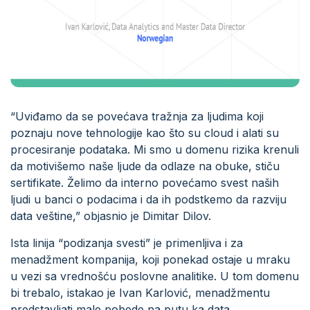
“Uviđamo da se povećava tražnja za ljudima koji
poznaju nove tehnologije kao što su cloud i alati su
procesiranje podataka. Mi smo u domenu rizika krenuli
da motivišemo naše ljude da odlaze na obuke, stiču
sertifikate. Želimo da interno povećamo svest naših
ljudi u banci o podacima i da ih podstkemo da razviju
data veštine,” objasnio je Dimitar Dilov.
Ista linija “podizanja svesti” je primenljiva i za
menadžment kompanija, koji ponekad ostaje u mraku
u vezi sa vrednošću poslovne analitike. U tom domenu
bi trebalo, istakao je Ivan Karlović, menadžmentu
predstavljati male pobede na putu ka data