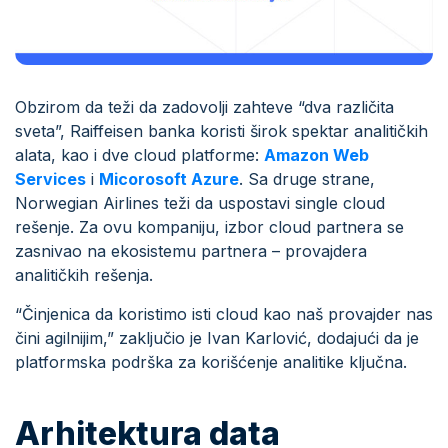
Obzirom da teži da zadovolji zahteve “dva različita
sveta”, Raiffeisen banka koristi širok spektar analitičkih
alata, kao i dve cloud platforme:
Amazon Web
Services
i
Micorosoft Azure
. Sa druge strane,
Norwegian Airlines teži da uspostavi single cloud
rešenje. Za ovu kompaniju, izbor cloud partnera se
zasnivao na ekosistemu partnera – provajdera
analitičkih rešenja.
“Činjenica da koristimo isti cloud kao naš provajder nas
čini agilnijim,” zaključio je Ivan Karlović, dodajući da je
platformska podrška za korišćenje analitike ključna.
Arhitektura data