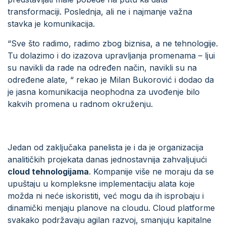
transformaciji. Poslednja, ali ne i najmanje važna
stavka je komunikacija.
“Sve što radimo, radimo zbog biznisa, a ne tehnologije.
Tu dolazimo i do izazova upravljanja promenama – ljui
su navikli da rade na određen način, navikli su na
određene alate, “ rekao je Milan Bukorović i dodao da
je jasna komunikacija neophodna za uvođenje bilo
kakvih promena u radnom okruženju.
Jedan od zaključaka panelista je i da je organizacija
analitičkih projekata danas jednostavnija zahvaljujući
cloud tehnologijama
. Kompanije više ne moraju da se
upuštaju u kompleksne implementaciju alata koje
možda ni neće iskoristiti, već mogu da ih isprobaju i
dinamički menjaju planove na cloudu. Cloud platforme
svakako podržavaju agilan razvoj, smanjuju kapitalne