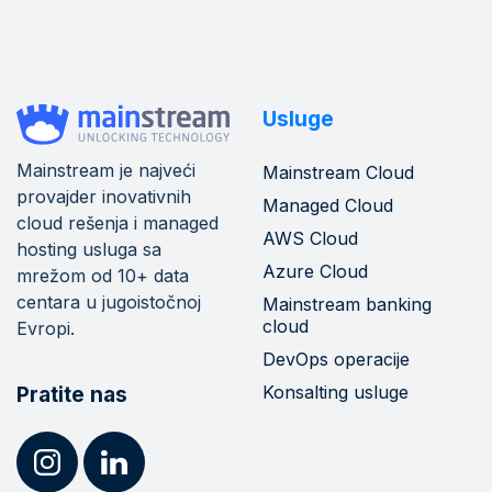
Usluge
Mainstream je najveći
Mainstream Cloud
provajder inovativnih
Managed Cloud
cloud rešenja i managed
AWS Cloud
hosting usluga sa
Azure Cloud
mrežom od 10+ data
centara u jugoistočnoj
Mainstream banking
cloud
Evropi.
DevOps operacije
Konsalting usluge
Pratite nas