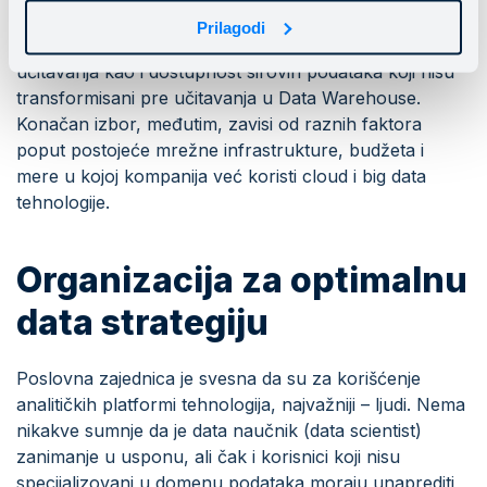
Bukorović.
Prilagodi
Možda i najveća prednost ELT modela je brzina
učitavanja kao i dostupnost sirovih podataka koji nisu
transformisani pre učitavanja u Data Warehouse.
Konačan izbor, međutim, zavisi od raznih faktora
poput postojeće mrežne infrastrukture, budžeta i
mere u kojoj kompanija već koristi cloud i big data
tehnologije.
Organizacija za optimalnu
data strategiju
Poslovna zajednica je svesna da su za korišćenje
analitičkih platformi tehnologija, najvažniji – ljudi. Nema
nikakve sumnje da je data naučnik (data scientist)
zanimanje u usponu, ali čak i korisnici koji nisu
specijalizovani u domenu podataka moraju unaprediti