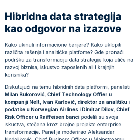
Hibridna data strategija
kao odgovor na izazove
Kako ukinuti informacione barijere? Kako uklopiti
različita rešenja i analitičke platfome? Gde pronaći
podršku za transformaciju data strategije koja utiče na
razvoj biznisa, iskustvo zaposlenih ali i krajnjih
korisnika?
Diskutujući na temu hibridnih data platformi, panelisti
Milan Bukorović, Chief Technology Offier u
kompaniji Nelt, Ivan Karlović, direktor za analitiku i
podatke u Norwegian Airlines i Dimitar Dilov, Chief
Risk Officer u Raiffeisen banci
podelili su svoja
iskustva, stečena kroz brojne projekte enterprise
transformacije. Panel je moderirao Aleksandar
Nedeljković, Chief Business Officer u Mainstreamu.