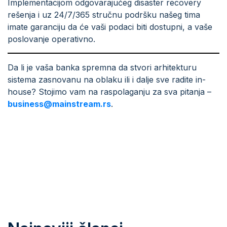
Implementacijom odgovarajućeg disaster recovery
rešenja i uz 24/7/365 stručnu podršku našeg tima
imate garanciju da će vaši podaci biti dostupni, a vaše
poslovanje operativno.
Da li je vaša banka spremna da stvori arhitekturu
sistema zasnovanu na oblaku ili i dalje sve radite in-
house? Stojimo vam na raspolaganju za sva pitanja –
business@mainstream.rs
.