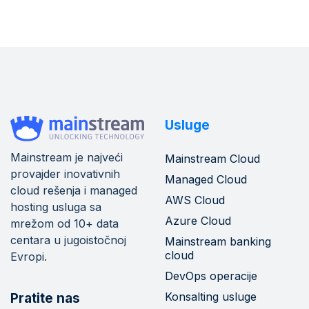
Usluge
Mainstream je najveći
Mainstream Cloud
provajder inovativnih
Managed Cloud
cloud rešenja i managed
AWS Cloud
hosting usluga sa
Azure Cloud
mrežom od 10+ data
centara u jugoistočnoj
Mainstream banking
cloud
Evropi.
DevOps operacije
Konsalting usluge
Pratite nas