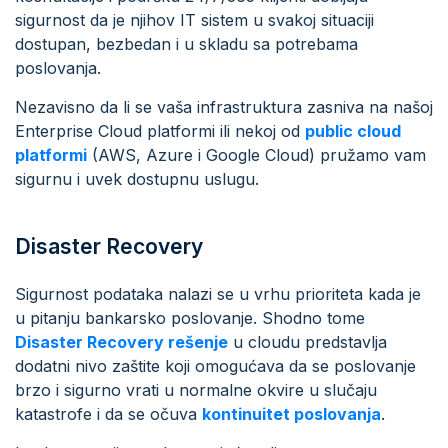
sigurnost da je njihov IT sistem u svakoj situaciji
dostupan, bezbedan i u skladu sa potrebama
poslovanja.
Nezavisno da li se vaša infrastruktura zasniva na našoj
Enterprise Cloud platformi ili nekoj od
public cloud
platformi
(AWS, Azure i Google Cloud) pružamo vam
sigurnu i uvek dostupnu uslugu.
Disaster Recovery
Sigurnost podataka nalazi se u vrhu prioriteta kada je
u pitanju bankarsko poslovanje. Shodno tome
Disaster Recovery rešenje
u cloudu predstavlja
dodatni nivo zaštite koji omogućava da se poslovanje
brzo i sigurno vrati u normalne okvire u slučaju
katastrofe i da se očuva
kontinuitet poslovanja
.