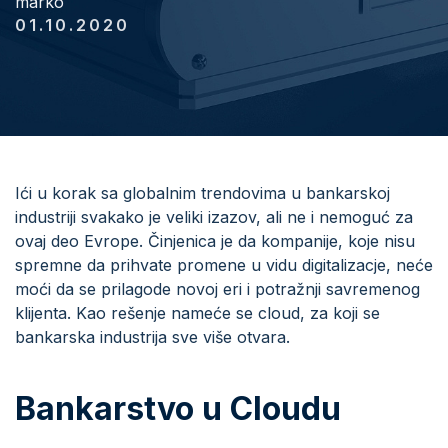
marko
01.10.2020
Ići u korak sa globalnim trendovima u bankarskoj
industriji svakako je veliki izazov, ali ne i nemoguć za
ovaj deo Evrope. Činjenica je da kompanije, koje nisu
spremne da prihvate promene u vidu digitalizacje, neće
moći da se prilagode novoj eri i potražnji savremenog
klijenta. Kao rešenje nameće se cloud, za koji se
bankarska industrija sve više otvara.
Bankarstvo u Cloudu