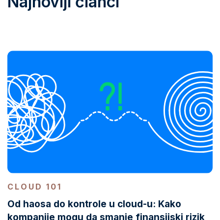
Najnoviji članci
CLOUD 101
Od haosa do kontrole u cloud-u: Kako
kompanije mogu da smanje finansijski rizik