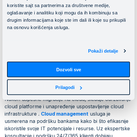
Nezavisno da li je u pitanju
Mainstream Enterprise
koristite sajt sa partnerima za društvene medije,
Cloud
platforma ili neka od
public cloud platformi
oglašavanje i analitiku koji mogu da ih kombinuju sa
(
Amazon Web Services
,
Microsoft Azure
ili
Google
drugim informacijama koje ste im dali ili koje su prikupili
Cloud
) značajno je da se stavi akcenat na bezbednost i
na osnovu korišćenja usluga.
efikasnost celog projekta.
Iz tog razloga naši sertifikovani cloud stručnjaci tokom
čitavog procesa
cloud implementacije
stavljaju
Pokaži detalje
prioritet na očuvanje sigurnosti celokupnog sistema i
osiguranje kontinuiteta poslovanja.
Dozvoli sve
Cloud management
Prilagodi
Nakon uspešne migracije na cloud, sleduje održavanje
cloud platforme i unapređenje uspostavljenje cloud
infrastrukture .
Cloud management
usluga je
usmerena na podršku bankama kako bi što efikasnije
iskoristile svoje IT potencijale i resurse. Uz ekspertske
kosnultacije i podršku 24/7/365 klijenti dobijaju