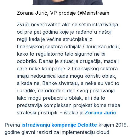
Zorana Jurić, VP prodaje @Mainstream
Zvuči neverovatno ako se setim istraživanja
od pre pet godina koje je rađeno u našoj
regiji kada je većina stručnjaka iz
finansijskog sektora odbijala Cloud kao ideju,
kako to regulatorno telo sigurno ne bi
odobrilo. Danas je situacija drugačija, mada i
dalje neke kompanije iz finansijskog sektora
imaju nedoumica kada mogu koristiti oblak,
a kada ne. Banke shvataju, a neke su već to
i uradile, da određeni deo svog poslovanja
lako mogu prebaciti u oblak, ali i da to
predstavlja kompleksan projekat kome treba
strateški pristupiti. – istakla je
Zorana Jurić
Prema
istraživanju kompanije Deloitte
krajem 2019.
godine glavni razlozi za implementaciju cloud