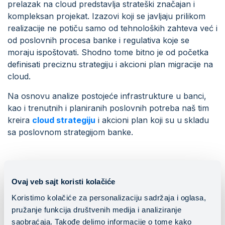
prelazak na cloud predstavlja strateški značajan i
kompleksan projekat. Izazovi koji se javljaju prilikom
realizacije ne potiču samo od tehnoloških zahteva već i
od poslovnih procesa banke i regulativa koje se
moraju ispoštovati. Shodno tome bitno je od početka
definisati preciznu strategiju i akcioni plan migracije na
cloud.
Na osnovu analize postojeće infrastrukture u banci,
kao i trenutnih i planiranih poslovnih potreba naš tim
kreira
cloud strategiju
i akcioni plan koji su u skladu
sa poslovnom strategijom banke.
Cloud implementacija
Ovaj veb sajt koristi kolačiće
Izradom cloud strategije, a na osnovu analize
Koristimo kolačiće za personalizaciju sadržaja i oglasa,
poslovnih podataka i aplikacija koje se mogu izmestiti u
pružanje funkcija društvenih medija i analiziranje
cloud definiše se i odgovarajuće cloud rešenje.
saobraćaja. Takođe delimo informacije o tome kako