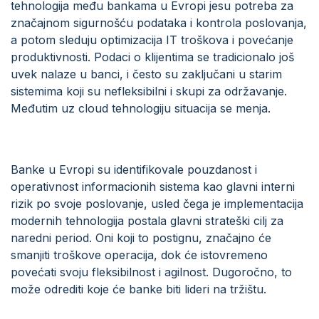
tehnologija među bankama u Evropi jesu potreba za
značajnom sigurnošću podataka i kontrola poslovanja,
a potom sleduju optimizacija IT troškova i povećanje
produktivnosti. Podaci o klijentima se tradicionalo još
uvek nalaze u banci, i često su zaključani u starim
sistemima koji su nefleksibilni i skupi za održavanje.
Međutim uz cloud tehnologiju situacija se menja.
Banke u Evropi su identifikovale pouzdanost i
operativnost informacionih sistema kao glavni interni
rizik po svoje poslovanje, usled čega je implementacija
modernih tehnologija postala glavni strateški cilj za
naredni period. Oni koji to postignu, značajno će
smanjiti troškove operacija, dok će istovremeno
povećati svoju fleksibilnost i agilnost. Dugoročno, to
može odrediti koje će banke biti lideri na tržištu.