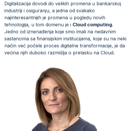
Digitalizacija dovodi do velikih promena u bankarskoj
industriji i osiguranju, a jedna od svakako
najinteresantnijih je promena u pogledu novih
tehnologija, u tom domenu je i
Cloud computing
.
Jedno od iznenađenja koje smo imali na nedavnim
sastancima sa finansijskim institucijama, koje su na neki
način već počele proces digitalne transformacije, je da
većina njih duboko razmišlja o prelasku na Cloud.