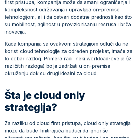
first pristupa, kompanija može da smanji ograničenja i
kompleksnost održavanja i upravljaja on-premise
tehnologijom, ali i da ostvari dodatne prednosti kao što
su mobilnost, agilnost u provizionisanju resrusa i brža
inovacija.
Kada kompanija sa ovakvom strategijom odluči da ne
koristi cloud tehnologije za određen projekat, imaće za
to dobar razlog. Primera radi, neki workload-ove je (iz
različitih razloga) bolje zadržati u on-premise
okruženju dok su drugi idealni za cloud.
Šta je cloud only
strategija?
Za razliku od cloud first pristupa, cloud only strategija
može da bude limitirajuća budući da ignoriše
alternativna rešenja, kao što su hibridne i on-premise