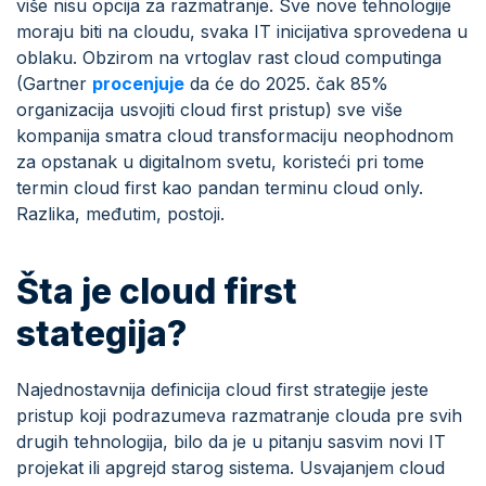
više nisu opcija za razmatranje. Sve nove tehnologije
moraju biti na cloudu, svaka IT inicijativa sprovedena u
oblaku. Obzirom na vrtoglav rast cloud computinga
(Gartner
procenjuje
da će do 2025. čak 85%
organizacija usvojiti cloud first pristup) sve više
kompanija smatra cloud transformaciju neophodnom
za opstanak u digitalnom svetu, koristeći pri tome
termin cloud first kao pandan terminu cloud only.
Razlika, međutim, postoji.
Šta je cloud first
stategija?
Najednostavnija definicija cloud first strategije jeste
pristup koji podrazumeva razmatranje clouda pre svih
drugih tehnologija, bilo da je u pitanju sasvim novi IT
projekat ili apgrejd starog sistema. Usvajanjem cloud