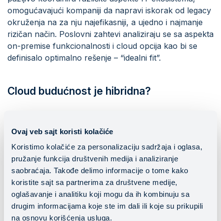
omogućavajući kompaniji da napravi iskorak od legacy
okruženja na za nju najefikasniji, a ujedno i najmanje
rizičan način. Poslovni zahtevi analiziraju se sa aspekta
on-premise funkcionalnosti i cloud opcija kao bi se
definisalo optimalno rešenje – “idealni fit”.
Cloud budućnost je hibridna?
Vratimo se istraživanju sa početka ovog teksta.
Kompanije (25% ukupnih ispitanika) koje su navele da
Ovaj veb sajt koristi kolačiće
primenjuju cloud-first strategiju kao glavne razloge
Koristimo kolačiće za personalizaciju sadržaja i oglasa,
navele su brigu oko sigurnosti, finansijske aspekte,
pružanje funkcija društvenih medija i analiziranje
otpor prema promenama unutar organizacije i
saobraćaja. Takođe delimo informacije o tome kako
neostatak ekspertize.
koristite sajt sa partnerima za društvene medije,
Istovremeno, organizacije sa najvećim uspehom u
oglašavanje i analitiku koji mogu da ih kombinuju sa
cloud transformaciji koristile su hibridne cloud
drugim informacijama koje ste im dali ili koje su prikupili
strategije kako bi definisale optimalna okruženja
na osnovu korišćenja usluga.