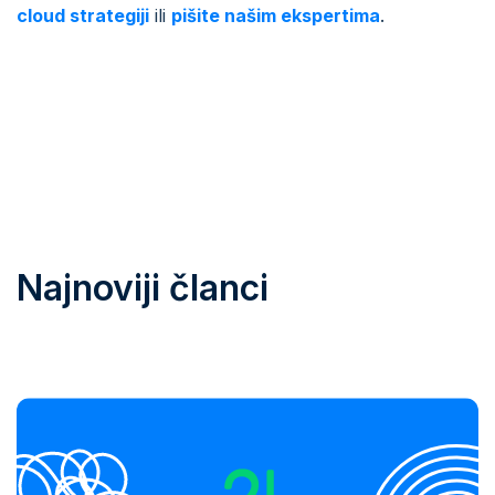
cloud strategiji
ili
pišite našim ekspertima
.
Najnoviji članci