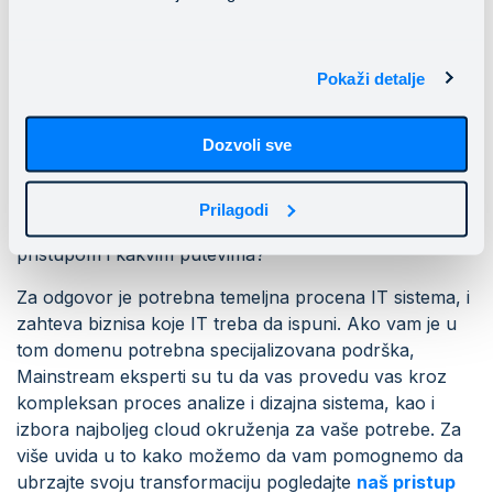
(privatni i javni cloud, on-premise) za određenje
workloadove, razionalizujući vrednost migracije i
fokusirajući se na planiranje i dizajn pre samog
Pokaži detalje
migriranja. Jedan od zaključaka, koji dele i naši klijenti,
jeste da se ne mora raditi sve odjednom. Cloud
Dozvoli sve
transformaicja je mnogo više od prebacivanje servera
u data center provajdera – njegova vrednost jeste
strateška modernizacija IT ekosistema, a time i
Prilagodi
poslovanja. Kako otključati tu vrednost? Kojim
pristupom i kakvim putevima?
Za odgovor je potrebna temeljna procena IT sistema, i
zahteva biznisa koje IT treba da ispuni. Ako vam je u
tom domenu potrebna specijalizovana podrška,
Mainstream eksperti su tu da vas provedu vas kroz
kompleksan proces analize i dizajna sistema, kao i
izbora najboljeg cloud okruženja za vaše potrebe. Za
više uvida u to kako možemo da vam pomognemo da
ubrzajte svoju transformaciju pogledajte
naš pristup