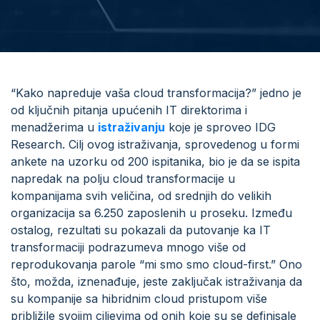
“Kako napreduje vaša cloud transformacija?” jedno je
od ključnih pitanja upućenih IT direktorima i
menadžerima u
istraživanju
koje je sproveo IDG
Research. Cilj ovog istraživanja, sprovedenog u formi
ankete na uzorku od 200 ispitanika, bio je da se ispita
napredak na polju cloud transformacije u
kompanijama svih veličina, od srednjih do velikih
organizacija sa 6.250 zaposlenih u proseku. Između
ostalog, rezultati su pokazali da putovanje ka IT
transformaciji podrazumeva mnogo više od
reprodukovanja parole “mi smo smo cloud-first.” Ono
što, možda, iznenađuje, jeste zaključak istraživanja da
su kompanije sa hibridnim cloud pristupom više
približile svojim ciljevima od onih koje su se definisale