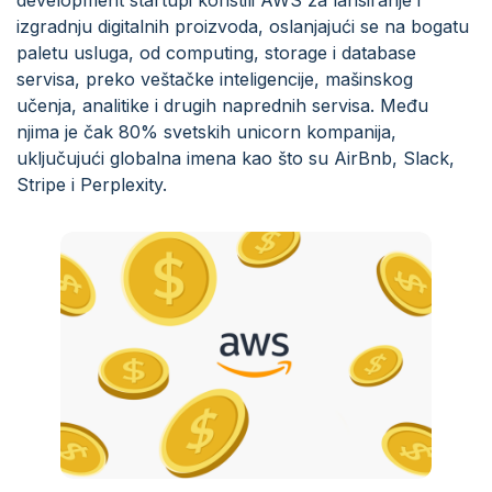
development startupi koristili AWS za lansiranje i
izgradnju digitalnih proizvoda, oslanjajući se na bogatu
paletu usluga, od computing, storage i database
servisa, preko veštačke inteligencije, mašinskog
učenja, analitike i drugih naprednih servisa. Među
njima je čak 80% svetskih unicorn kompanija,
uključujući globalna imena kao što su AirBnb, Slack,
Stripe i Perplexity.