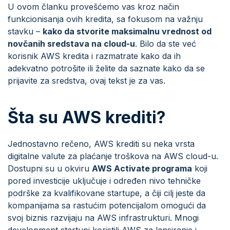
U ovom članku provešćemo vas kroz način
funkcionisanja ovih kredita, sa fokusom na važnju
stavku –
kako da stvorite maksimalnu vrednost od
novčanih sredstava na cloud-u
. Bilo da ste već
korisnik AWS kredita i razmatrate kako da ih
adekvatno potrošite ili želite da saznate kako da se
prijavite za sredstva, ovaj tekst je za vas.
Šta su AWS krediti?
Jednostavno rečeno, AWS krediti su neka vrsta
digitalne valute za plaćanje troškova na AWS cloud-u.
Dostupni su u okviru
AWS Activate programa
koji
pored investicije uključuje i određen nivo tehničke
podrške za kvalifikovane startupe, a čiji cilj jeste da
kompanijama sa rastućim potencijalom omogući da
svoj biznis razvijaju na AWS infrastrukturi. Mnogi