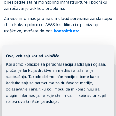
obezbedite stalni monitoring infrastrukture i podršku
za rešavanje ad-hoc problema.
Za više informacija o našim cloud servisima za startupe
i bilo kakva pitanja o AWS kreditima i optimizaciji
troškova, možete da nas
kontaktirate
.
Ovaj veb sajt koristi kolačiće
Koristimo kolačiće za personalizaciju sadržaja i oglasa,
pružanje funkcija društvenih medija i analiziranje
saobraćaja. Takođe delimo informacije o tome kako
koristite sajt sa partnerima za društvene medije,
oglašavanje i analitiku koji mogu da ih kombinuju sa
drugim informacijama koje ste im dali ili koje su prikupili
na osnovu korišćenja usluga.