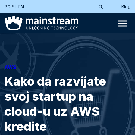
Blog
BG
SL
EN
AWS
Kako da razvijate
svoj startup na
cloud-u uz AWS
kredite