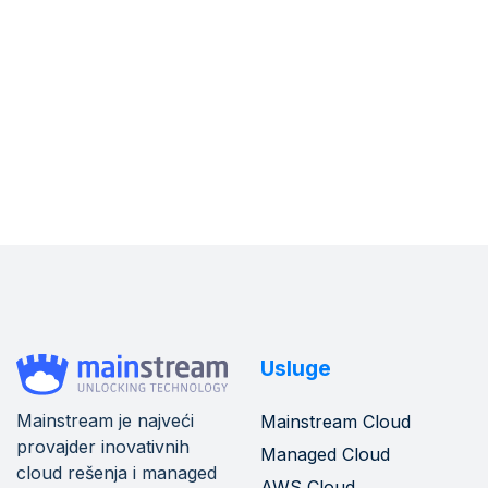
Saznajte kako da uskladite kontinuitet poslovanja sa
NIS2 direktivom kroz strategije poput backup rešenja,
disaster recovery planova i upravljanja sajber rizicima.
Pročitajte
Usluge
Mainstream je najveći
Mainstream Cloud
provajder inovativnih
Managed Cloud
cloud rešenja i managed
AWS Cloud