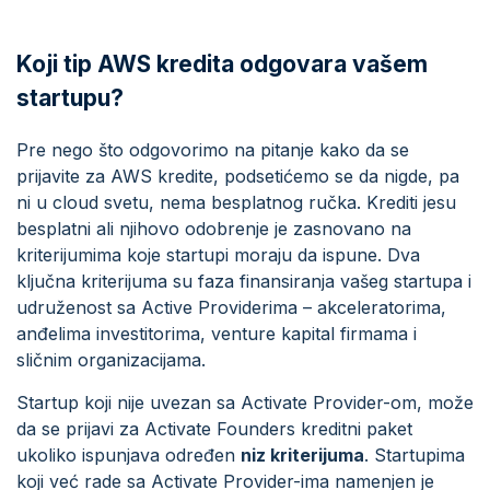
Koji tip AWS kredita odgovara vašem
startupu?
Pre nego što odgovorimo na pitanje kako da se
prijavite za AWS kredite, podsetićemo se da nigde, pa
ni u cloud svetu, nema besplatnog ručka. Krediti jesu
besplatni ali njihovo odobrenje je zasnovano na
kriterijumima koje startupi moraju da ispune. Dva
ključna kriterijuma su faza finansiranja vašeg startupa i
udruženost sa Active Providerima – akceleratorima,
anđelima investitorima, venture kapital firmama i
sličnim organizacijama.
Startup koji nije uvezan sa Activate Provider-om, može
da se prijavi za Activate Founders kreditni paket
ukoliko ispunjava određen
niz kriterijuma
. Startupima
koji već rade sa Activate Provider-ima namenjen je