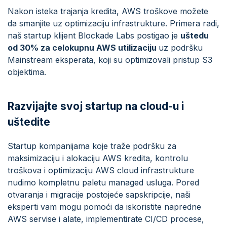
Nakon isteka trajanja kredita, AWS troškove možete
da smanjite uz optimizaciju infrastrukture. Primera radi,
naš startup klijent Blockade Labs postigao je
uštedu
od 30% za celokupnu AWS utilizaciju
uz podršku
Mainstream eksperata, koji su optimizovali pristup S3
objektima.
Razvijajte svoj startup na cloud-u i
uštedite
Startup kompanijama koje traže podršku za
maksimizaciju i alokaciju AWS kredita, kontrolu
troškova i optimizaciju AWS cloud infrastrukture
nudimo kompletnu paletu managed usluga. Pored
otvaranja i migracije postojeće sapskripcije, naši
eksperti vam mogu pomoći da iskoristite napredne
AWS servise i alate, implementirate CI/CD procese,