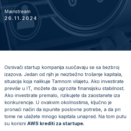
Mainstream
26.11.2024
Osnivači startup kompanija suočavaju se sa bezbroj
izazova. Jedan od njih je neizbežno trošenje kapitala,
situacija koja nalikuje Tamnom vilajetu. Ako investirate
previše u IT, možete da ugrozite finansijsku stabilnost.
Ako investirate premalo, rizikujete da zaostanete iza
konkurencije. U ovakvim okolnostima, ključno je
pronaći način da ispunite poslovne potrebe, a da pri
tome ne ulažete mnogo kapitala unapred. Na tom putu
su korisni
AWS krediti za startupe.