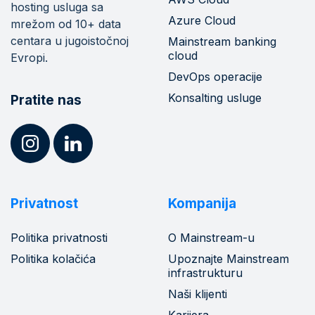
hosting usluga sa
Azure Cloud
mrežom od 10+ data
centara u jugoistočnoj
Mainstream banking
cloud
Evropi.
DevOps operacije
Konsalting usluge
Pratite nas
Privatnost
Kompanija
Politika privatnosti
O Mainstream-u
Politika kolačića
Upoznajte Mainstream
infrastrukturu
Naši klijenti
Karijera