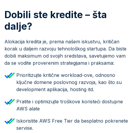
Dobili ste kredite – šta
dalje?
Alokacija kredita je, prema našem iskustvu, kritičan
korak u daljem razvoju tehnološkog startupa. Da biste
dobili maksimum od svojih sredstava, savetujemo vam
da se vodite proverenim strategijama i praksama:
Prioritizujte kritične workload-ove, odnosno
ključne domene poslovnog razvoja, kao što su
development aplikacija, hosting itd.
Pratite i optimizujte troškove koristeći dostupne
AWS alate
Iskoristite AWS Free Tier da besplatno pokrenete
servise.