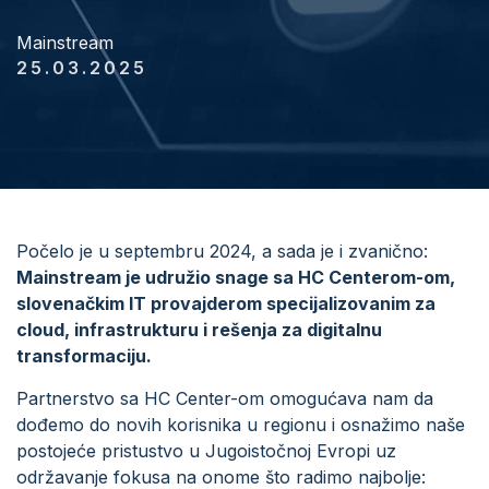
Mainstream
25.03.2025
Počelo je u septembru 2024, a sada je i zvanično:
Mainstream je udružio snage sa HC Centerom-om,
slovenačkim IT provajderom specijalizovanim za
cloud, infrastrukturu i rešenja za digitalnu
transformaciju.
Partnerstvo sa HC Center-om omogućava nam da
dođemo do novih korisnika u regionu i osnažimo naše
postojeće pristustvo u Jugoistočnoj Evropi uz
održavanje fokusa na onome što radimo najbolje: