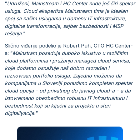
“
Udruženi, Mainstream i HC Center nude još širi spekar
usluga. Cloud ekspertiza Mainstream tima je idealan
spoj sa našim uslugama u domenu IT infrastrukture,
digitalne transfomracije, sajber bezbednosti i MSP
rešenja.
”
Slično viđenje podelio je Robert Puh, CTO HC Center-
a: ”
Mainstram poseduje duboko iskustvo u različitim
cloud platformima i pružanju managed cloud servisa,
koje dodatno osnažuje naš dobro razrađen i
raznovrsan portfolio usluga. Zajedno možemo da
kompanijama u Sloveniji ponudimo kompletan spektar
cloud opcija – od privatnog do javnog cloud-a – a da
istovremeno obezbedimo robusnu IT infrastrukturu i
bezbednost koji su ključni za projekte u sferi
digitaliyacije.
”