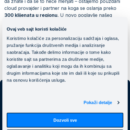
da znate i da se to neće menjati – ostajemo pouzdani
cloud provajder i partner na koga se oslanja preko
300 klijenata u regionu
. U novo poglavlje našeg
razvoja ulazimo sa istim principima i vrednostima koje
nas definišu, i sa težnnjom da pokrenemo
Ovaj veb sajt koristi kolačiće
transformaciju budućnosti regionalnih kompanija u
Koristimo kolačiće za personalizaciju sadržaja i oglasa,
digitalnoj eri
zajedno sa HC Center-om
.
pružanje funkcija društvenih medija i analiziranje
saobraćaja. Takođe delimo informacije o tome kako
koristite sajt sa partnerima za društvene medije,
oglašavanje i analitiku koji mogu da ih kombinuju sa
drugim informacijama koje ste im dali ili koje su prikupili
na osnovu korišćenja usluga.
Pokaži detalje
Saznajte kako Mainstream može da
Dozvoli sve
unapredi Vaše poslovanje.