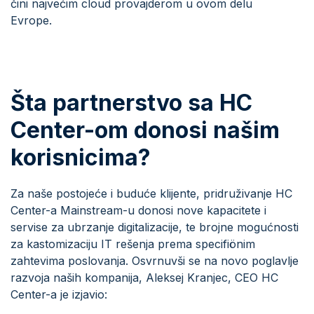
čini najvećim cloud provajderom u ovom delu
Evrope.
Šta partnerstvo sa HC
Center-om donosi našim
korisnicima?
Za naše postojeće i buduće klijente, pridruživanje HC
Center-a Mainstream-u donosi nove kapacitete i
servise za ubrzanje digitalizacije, te brojne mogućnosti
za kastomizaciju IT rešenja prema specifiönim
zahtevima poslovanja. Osvrnuvši se na novo poglavlje
razvoja naših kompanija, Aleksej Kranjec, CEO HC
Center-a je izjavio: