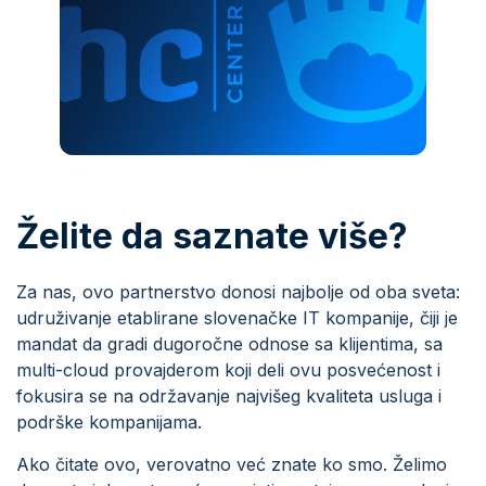
Želite da saznate više?
Za nas, ovo partnerstvo donosi najbolje od oba sveta:
udruživanje etablirane slovenačke IT kompanije, čiji je
mandat da gradi dugoročne odnose sa klijentima, sa
multi-cloud provajderom koji deli ovu posvećenost i
fokusira se na održavanje najvišeg kvaliteta usluga i
podrške kompanijama.
Ako čitate ovo, verovatno već znate ko smo. Želimo