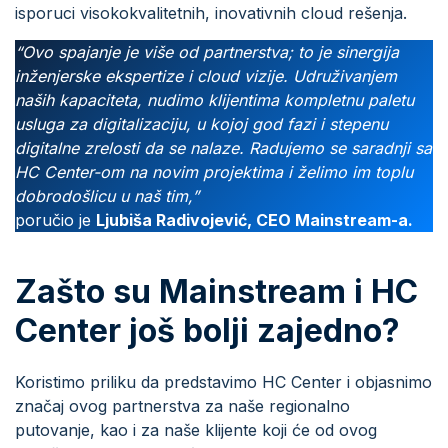
isporuci visokokvalitetnih, inovativnih cloud rešenja.
“Ovo spajanje je više od partnerstva; to je sinergija
inženjerske ekspertize i cloud vizije. Udruživanjem
naših kapaciteta, nudimo klijentima kompletnu paletu
usluga za digitalizaciju, u kojoj god fazi i stepenu
digitalne zrelosti da se nalaze. Radujemo se saradnji sa
HC Center-om na novim projektima i želimo im toplu
dobrodošlicu u naš tim,”
poručio je
Ljubiša Radivojević, CEO Mainstream-a.
Zašto su Mainstream i HC
Center još bolji zajedno?
Koristimo priliku da predstavimo HC Center i objasnimo
značaj ovog partnerstva za naše regionalno
putovanje, kao i za naše klijente koji će od ovog