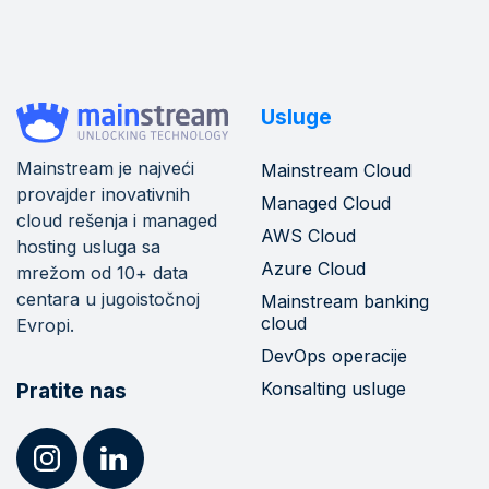
Usluge
Mainstream je najveći
Mainstream Cloud
provajder inovativnih
Managed Cloud
cloud rešenja i managed
AWS Cloud
hosting usluga sa
Azure Cloud
mrežom od 10+ data
centara u jugoistočnoj
Mainstream banking
cloud
Evropi.
DevOps operacije
Konsalting usluge
Pratite nas