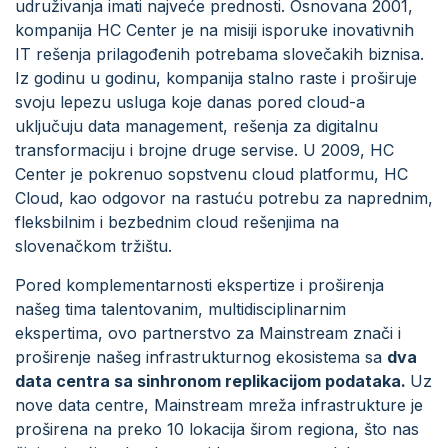
udruživanja imati najveće prednosti. Osnovana 2001,
kompanija HC Center je na misiji isporuke inovativnih
IT rešenja prilagođenih potrebama slovečakih biznisa.
Iz godinu u godinu, kompanija stalno raste i proširuje
svoju lepezu usluga koje danas pored cloud-a
uključuju data management, rešenja za digitalnu
transformaciju i brojne druge servise. U 2009, HC
Center je pokrenuo sopstvenu cloud platformu, HC
Cloud, kao odgovor na rastuću potrebu za naprednim,
fleksbilnim i bezbednim cloud rešenjima na
slovenačkom tržištu.
Pored komplementarnosti ekspertize i proširenja
našeg tima talentovanim, multidisciplinarnim
ekspertima, ovo partnerstvo za Mainstream znači i
proširenje našeg infrastrukturnog ekosistema sa
dva
data centra sa sinhronom replikacijom podataka.
Uz
nove data centre, Mainstream mreža infrastrukture je
proširena na preko 10 lokacija širom regiona, što nas