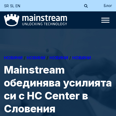
Блог
SR
SL
EN
НОВИНИ
/
НОВИНИ
/
НОВИНИ
/
НОВИНИ
Mainstream
обединява усилията
си с HC Center в
Словения