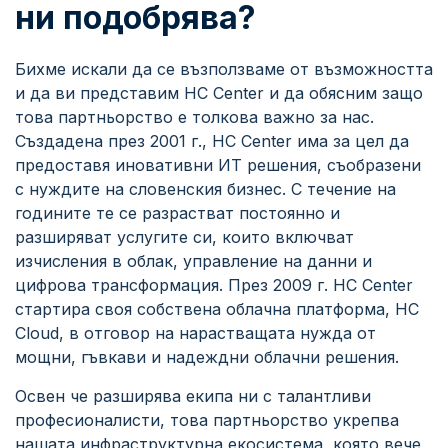
ни подобрява?
Бихме искали да се възползваме от възможността
и да ви представим HC Center и да обясним защо
това партньорство е толкова важно за нас.
Създадена през 2001 г., HC Center има за цел да
предоставя иновативни ИТ решения, съобразени
с нуждите на словенския бизнес. С течение на
годините те се разрастват постоянно и
разширяват услугите си, които включват
изчисления в облак, управление на данни и
цифрова трансформация. През 2009 г. HC Center
стартира своя собствена облачна платформа, HC
Cloud, в отговор на нарастващата нужда от
мощни, гъвкави и надеждни облачни решения.
Освен че разширява екипа ни с талантливи
професионалисти, това партньорство укрепва
нашата инфраструктурна екосистема, която вече