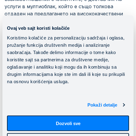
услуги в мултиоблак, който е също толкова
отдаден на предлагането на висококачествени
услуги, подпомагащи предприятията по пътя им
към растеж.
Ovaj veb sajt koristi kolačiće
Koristimo kolačiće za personalizaciju sadržaja i oglasa,
pružanje funkcija društvenih medija i analiziranje
Ако четете тази статия, значи вече ни познавате.
saobraćaja. Takođe delimo informacije o tome kako
Искаме да ви уверим, че това никога няма да се
koristite sajt sa partnerima za društvene medije,
променим – ние все още сме доставчика, на
oglašavanje i analitiku koji mogu da ih kombinuju sa
когото разчитат над 300 предприятия в региона.
drugim informacijama koje ste im dali ili koje su prikupili
Този нов етап не е свързан с преоткриване на
na osnovu korišćenja usluga.
самите нас, а с
преоткриване на бъдещето на
облачните услуги и цифровата трансформация
заедно с HC Center.
Pokaži detalje
Dozvoli sve