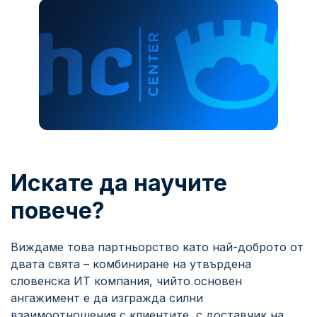
Искате да научите
повече?
Виждаме това партньорство като най-доброто от
двата свята – комбиниране на утвърдена
словенска ИТ компания, чийто основен
ангажимент е да изгражда силни
взаимоотношения с клиентите, с доставчик на