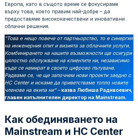
Европа, като в същото време се фокусираме
върху това, което правим най-добре – да
предоставяме висококачествени и иновативни
облачни решения.
“Това е нещо повече от партньорство, то е синергия
на инженерния опит и визията за облачните услуги.
Комбинирането на нашите възможности ще осигури
цялостно обслужване на клиентите ни, независимо
къде се намират в своето цифрово пътуване.
Радваме се, че ще започнем нови проекти заедно с
HC Center и искаме да приветстваме топло новите
членове на екипа ни“ –
казва Любиша Радивоевич,
главен изпълнителен директор на Mainstream.
Как обединяването на
Mainstream и HC Center