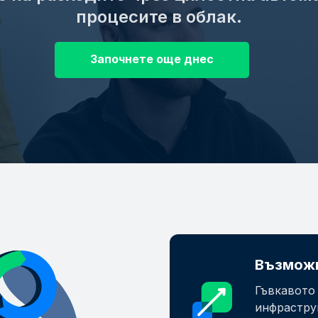
процесите в облак.
Започнете още днес
Възможн
Гъвкавото
инфрастру