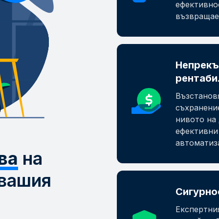
ефективно
възвращае
Непрекъ
рентаби
Възстанов
съхранени
нивото на 
ефективни
автоматиза
ва
на
 вашия
Сигурно
Експертни