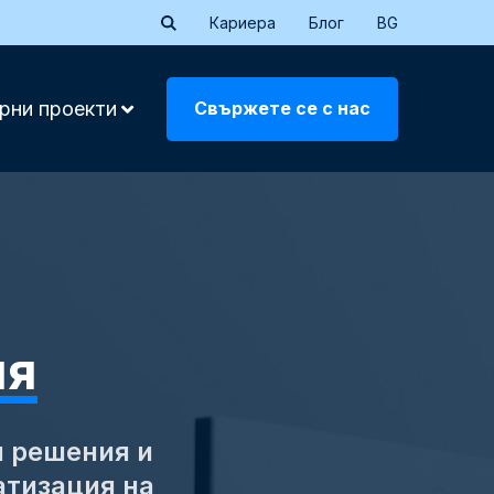
Кариера
Блог
BG
Свържете се с нас
рни проекти
ия
и решения и
атизация на