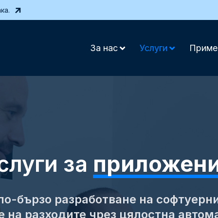
ка.
За нас
Услуги
Приме
слуги за
приложен
по-бързо разработване на софтуерн
 на разходите чрез цялостна автом