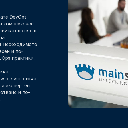
вате DevOps
а комплексност,
звикателство за
па.
ат необходимото
есен и по-
vOps практики.
имат
ия се използват
си експертен
отване и по-
.