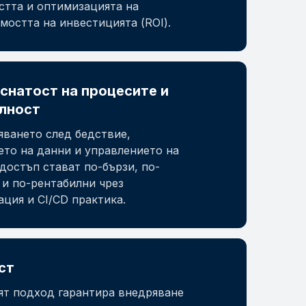
стта и оптимизацията на
мостта на инвестицията (ROI).
снатост на процесите и
лност
яването след бедствие,
ето на данни и управлението на
достъп стават по-бързи, по-
 и по-рентабилни чрез
ция и CI/CD практика.
ст
ят подход гарантира внедряване