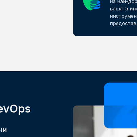
на най-доб
вашата ин
инструмен
предостав
evOps
ни