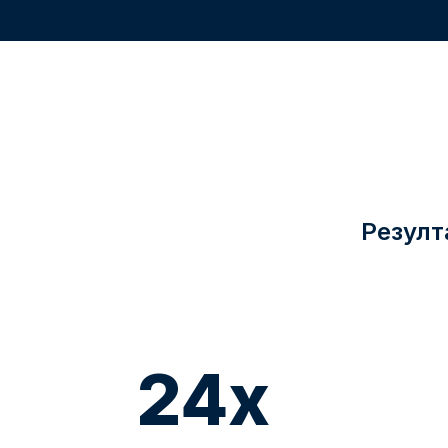
Резулт
24x