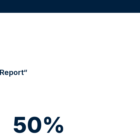
Report“
50%