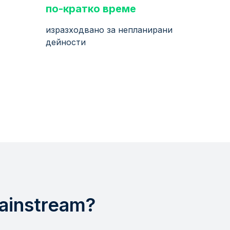
по-кратко време
изразходвано за непланирани
дейности
ainstream?