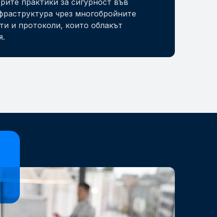
рите практики за сигурност във
фраструктура чрез многобройните
ти и протоколи, които облакът
я.