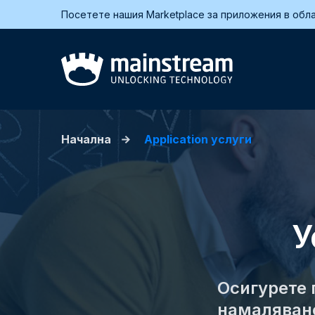
Посетете нашия Marketplace за приложения в обла
Начална
Application услуги
У
Осигурете 
намаляване