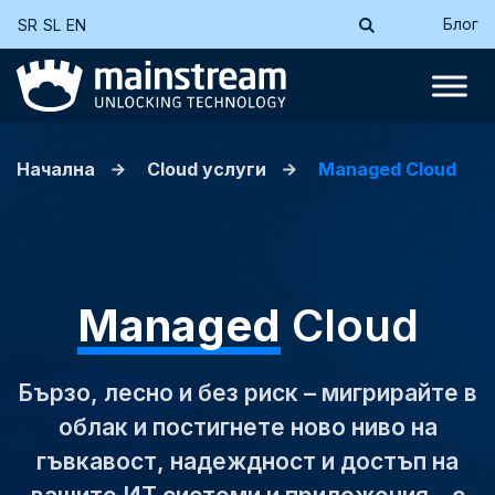
Блог
SR
SL
EN
Начална
Cloud услуги
Managed Cloud
Managed
Cloud
Бързо, лесно и без риск – мигрирайте в
облак и постигнете ново ниво на
гъвкавост, надеждност и достъп на