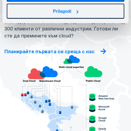
опит и enterprise-class data центровете ни
позволяват да предоставяме персонализирани
Prilagodi
cloud решения на всеки отделен клиент.
Благодарение на този подход ни се довериха над
300 клиенти от различни индустрии. Готови ли
сте да преминете към cloud?
Планирайте първата си среща с нас