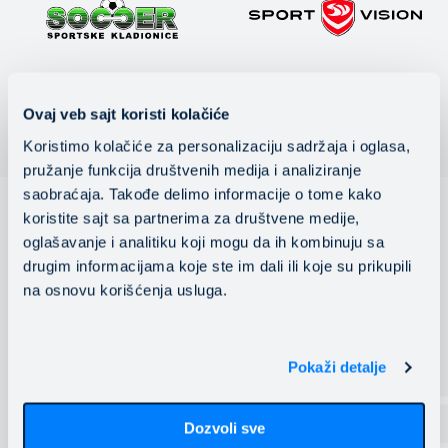
Ovaj veb sajt koristi kolačiće
Koristimo kolačiće za personalizaciju sadržaja i oglasa,
pružanje funkcija društvenih medija i analiziranje
saobraćaja. Takođe delimo informacije o tome kako
koristite sajt sa partnerima za društvene medije,
oglašavanje i analitiku koji mogu da ih kombinuju sa
drugim informacijama koje ste im dali ili koje su prikupili
Предоставяме избор
na osnovu korišćenja usluga.
чрез мултиоблачна
екосистема
Pokaži detalje
Регионалното присъствие, multi-cloud експертният
Dozvoli sve