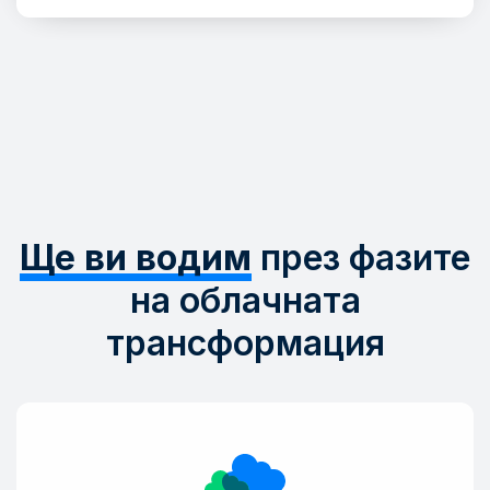
Ще ви водим
през фазите
на облачната
трансформация