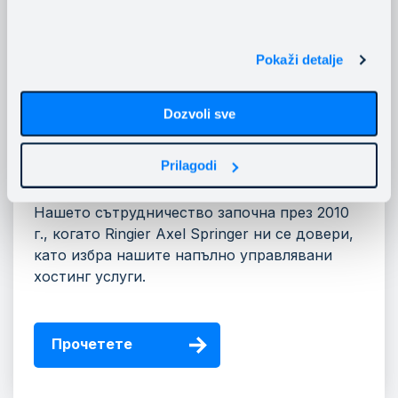
Pokaži detalje
Dozvoli sve
Managed Hosting като отговор на
предизвикателствата
Prilagodi
Нашето сътрудничество започна през 2010
г., когато Ringier Axel Springer ни се довери,
като избра нашите напълно управлявани
хостинг услуги.
Прочетете