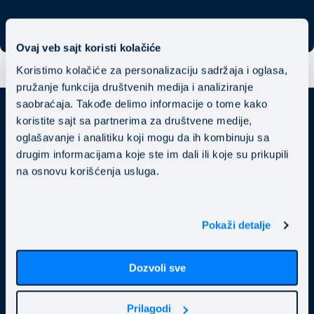
Ovaj veb sajt koristi kolačiće
Koristimo kolačiće za personalizaciju sadržaja i oglasa,
pružanje funkcija društvenih medija i analiziranje
saobraćaja. Takođe delimo informacije o tome kako
koristite sajt sa partnerima za društvene medije,
oglašavanje i analitiku koji mogu da ih kombinuju sa
drugim informacijama koje ste im dali ili koje su prikupili
Нашите
услуги
na osnovu korišćenja usluga.
Pokaži detalje
Dozvoli sve
RPA стратегия
Prilagodi