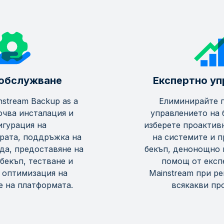
обслужване
Експертно уп
nstream Backup as a
Елиминирайте г
ючва инсталация и
управлението на 
игурация на
изберете проактив
рата, поддръжка на
на системите и п
да, предоставяне на
бекъп, денонощно 
бекъп, тестване и
помощ от експ
 оптимизация на
Mainstream при р
е на платформата.
всякакви пр