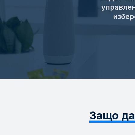
управлен
избер
Защо да