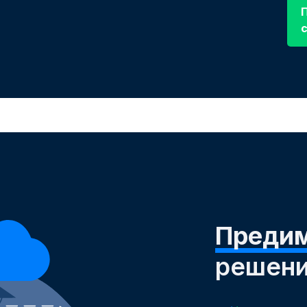
Предим
решени