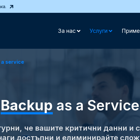
ка.
За нас
Услуги
Приме
 a service
Backup
as a Service
гурни, че вашите критични данни и 
наги достъпни и елиминирайте слож