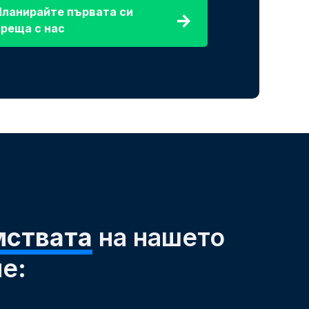
Планирайте първата си
среща с нас
ствата
на нашето
е: