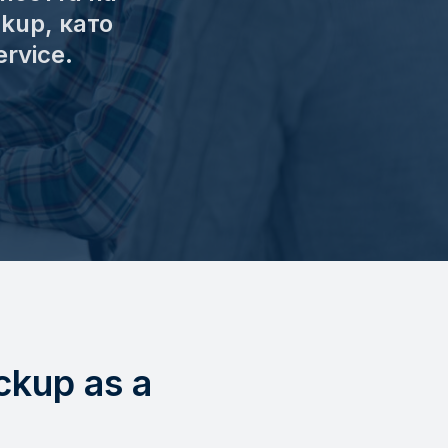
kup, като
rvice.
kup as a