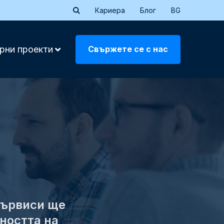
Кариера
Блог
BG
Свържете се с нас
рни проекти
сървиси ще
ността на