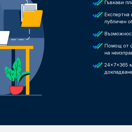
Гъвкави пл
Експертна 
публичен о
Възможност
Помощ от с
на неизпра
24x7x365 м
докладване