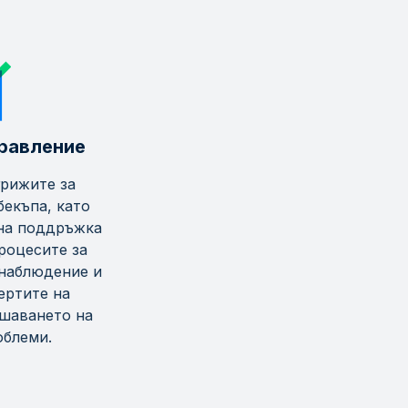
равление
рижите за
бекъпа, като
на поддръжка
роцесите за
наблюдение и
ертите на
ешаването на
облеми.