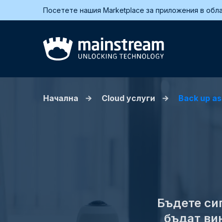
Посетете нашия Marketplace за приложения в обла
Начална
Cloud услуги
Back up as
Бъдете си
бъдат ви