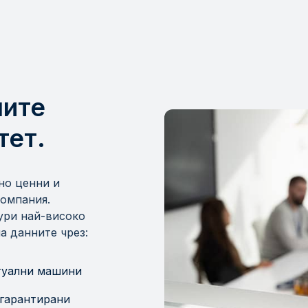
шите
тет.
но ценни и
компания.
гури най-високо
а данните чрез:
ртуални машини
 гарантирани