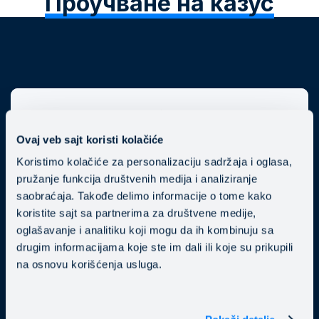
Проучване на казус
Ovaj veb sajt koristi kolačiće
Koristimo kolačiće za personalizaciju sadržaja i oglasa,
pružanje funkcija društvenih medija i analiziranje
saobraćaja. Takođe delimo informacije o tome kako
Благодарение на услугата ни
koristite sajt sa partnerima za društvene medije,
Mainstream Power BI нашият клиент
oglašavanje i analitiku koji mogu da ih kombinuju sa
drugim informacijama koje ste im dali ili koje su prikupili
– Publicis Groupe ЮИЕ, подобри
na osnovu korišćenja usluga.
ефективността на бизнеса и спести
много време благодарение на
ясното, разбираемо и ангажиращо