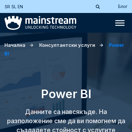
Блог
SR
SL
EN
Начална
Консултантски услуги
Power
BI
Power BI
Данните са навсякъде. На
разположение сме да ви помогнем да
създадете стойност с услугите