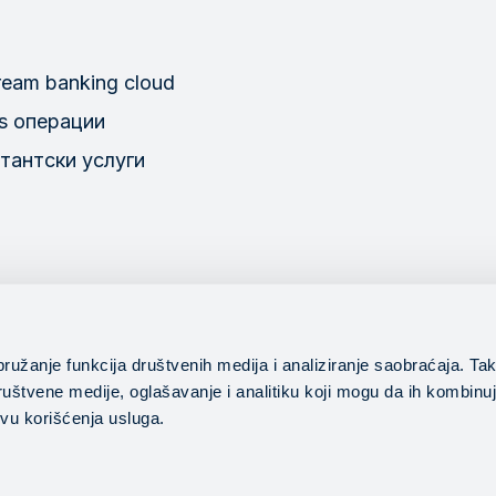
ream banking cloud
s операции
тантски услуги
pružanje funkcija društvenih medija i analiziranje saobraćaja. T
društvene medije, oglašavanje i analitiku koji mogu da ih kombinu
Пример от пра
и.
novu korišćenja usluga.