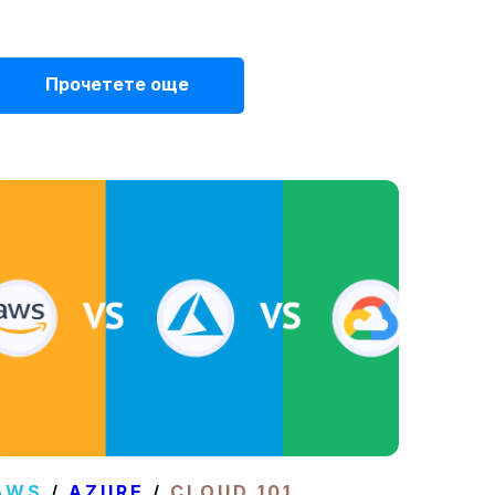
Прочетете още
AWS
/
AZURE
/
CLOUD 101