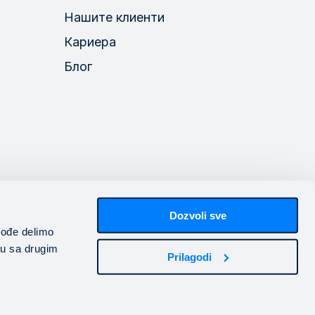
Нашите клиенти
Кариера
Блог
Dozvoli sve
akođe delimo
ju sa drugim
ктиката
Блог
Свържете се с нас
Prilagodi