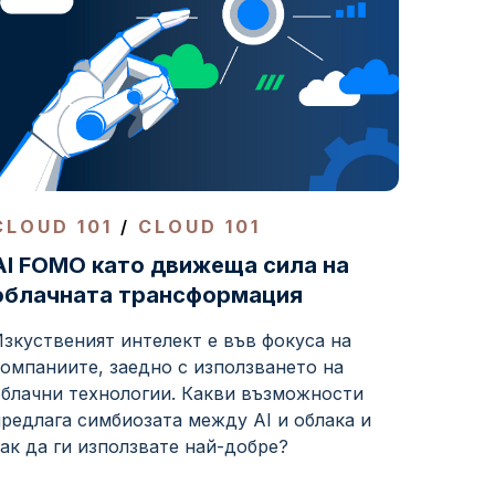
CLOUD 101
/
CLOUD 101
AI FOMO като движеща сила на
облачната трансформация
зкуственият интелект е във фокуса на
омпаниите, заедно с използването на
облачни технологии. Какви възможности
редлага симбиозата между AI и облака и
ак да ги използвате най-добре?