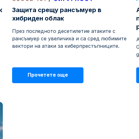
к
Защита срещу рансъмуер в
хибриден облак
През последното десетилетие атаките с
рансъмуер се увеличиха и са сред любимите
A
вектори на атаки за киберпрестъпниците.
G
g
Прочетете още