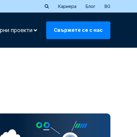
Кариера
Блог
BG
Свържете се с нас
рни проекти