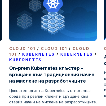
CLOUD 101
/
CLOUD 101
/
CLOUD
101
/
KUBERNETES
/
KUBERNETES
/
KUBERNETES
On-prem Kubernetes клъстер –
И
връщане към традиционния начин
к
на мислене на разработчиците
п
Цялостен одит на Kubernetes в on-premise
к
среда при реален клиент и връщане към
стария начин на мислене на разработчиците.