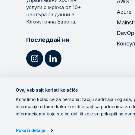
AWS
услуги с мрежа от 10+
Azure
центъра за данни в
Югоизточна Европа.
Mainst
DevOp
Последвай ни
Консул
Ovaj veb sajt koristi kolačiće
Koristimo kolačiće za personalizaciju sadržaja i oglasa, 
informacije o tome kako koristite sajt sa partnerima za 
Mainstream 2012-2026 Всички права запазен
informacijama koje ste im dali ili koje su prikupili na os
Pokaži detalje