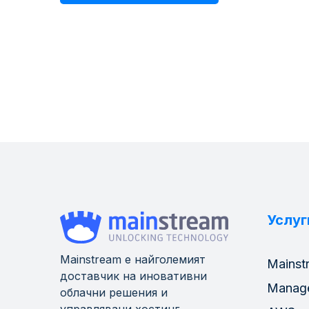
Услуг
Mainstream е найголемият
Mainst
доставчик на иновативни
Manag
облачни решения и
управлявани хостинг