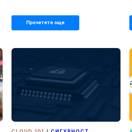
Прочетете още
CLOUD 101
/
СИГУРНОСТ