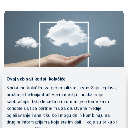
Ovaj veb sajt koristi kolačiće
Koristimo kolačiće za personalizaciju sadržaja i oglasa,
AWS
/
AZURE
/
CLOUD РАЗХОДИ
/
pružanje funkcija društvenih medija i analiziranje
GOOGLE CLOUD
/
СИГУРНОСТ
saobraćaja. Takođe delimo informacije o tome kako
Сложността като враг № 1:
koristite sajt sa partnerima za društvene medije,
Предизвикателства и процедури за
oglašavanje i analitiku koji mogu da ih kombinuju sa
управление на хибридни облаци
drugim informacijama koje ste im dali ili koje su prikupili