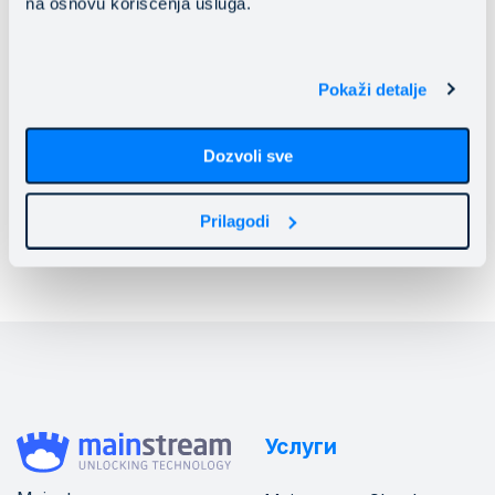
na osnovu korišćenja usluga.
Въпреки че все повече организации преминават
към облака, използването на локални системи все
още е част от ИТ стратегията на много компании.
Pokaži detalje
Прочетете още
Dozvoli sve
Prilagodi
Услуги