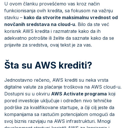
U ovom članku provešćemo vas kroz način
funkcionisanja ovih kredita, sa fokusom na važnju
stavku –
kako da stvorite maksimalnu vrednost od
novčanih sredstava na cloud-u
. Bilo da ste već
korisnik AWS kredita i razmatrate kako da ih
adekvatno potrošite ili želite da saznate kako da se
prijavite za sredstva, ovaj tekst je za vas.
Šta su AWS krediti?
Jednostavno rečeno, AWS krediti su neka vrsta
digitalne valute za plaćanje troškova na AWS cloud-u.
Dostupni su u okviru
AWS Activate programa
koji
pored investicije uključuje i određen nivo tehničke
podrške za kvalifikovane startupe, a čiji cilj jeste da
kompanijama sa rastućim potencijalom omogući da
svoj biznis razvijaju na AWS infrastrukturi. Mnogi