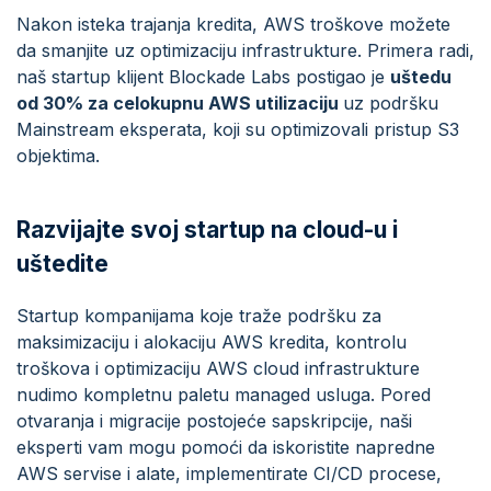
Nakon isteka trajanja kredita, AWS troškove možete
da smanjite uz optimizaciju infrastrukture. Primera radi,
naš startup klijent Blockade Labs postigao je
uštedu
od 30% za celokupnu AWS utilizaciju
uz podršku
Mainstream eksperata, koji su optimizovali pristup S3
objektima.
Razvijajte svoj startup na cloud-u i
uštedite
Startup kompanijama koje traže podršku za
maksimizaciju i alokaciju AWS kredita, kontrolu
troškova i optimizaciju AWS cloud infrastrukture
nudimo kompletnu paletu managed usluga. Pored
otvaranja i migracije postojeće sapskripcije, naši
eksperti vam mogu pomoći da iskoristite napredne
AWS servise i alate, implementirate CI/CD procese,