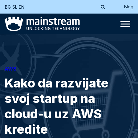
Blog
BG
SL
EN
AWS
Kako da razvijate
svoj startup na
cloud-u uz AWS
kredite