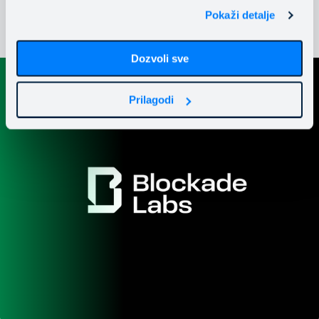
Pokaži detalje
Dozvoli sve
Prilagodi