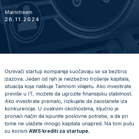
Mainstream
26.11.2024
Osnivači startup kompanija suočavaju se sa bezbroj
izazova. Jedan od njih je neizbežno trošenje kapitala,
situacija koja nalikuje Tamnom vilajetu. Ako investirate
previše u IT, možete da ugrozite finansijsku stabilnost.
Ako investirate premalo, rizikujete da zaostanete iza
konkurencije. U ovakvim okolnostima, ključno je
pronaći način da ispunite poslovne potrebe, a da pri
tome ne ulažete mnogo kapitala unapred. Na tom putu
su korisni
AWS krediti za startupe.