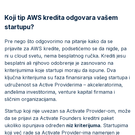
Koji tip AWS kredita odgovara vašem
startupu?
Pre nego što odgovorimo na pitanje kako da se
prijavite za AWS kredite, podsetićemo se da nigde, pa
ni u cloud svetu, nema besplatnog ručka. Krediti jesu
besplatni ali njihovo odobrenje je zasnovano na
kriterijumima koje startupi moraju da ispune. Dva
ključna kriterijuma su faza finansiranja vašeg startupa i
udruženost sa Active Providerima – akceleratorima,
anđelima investitorima, venture kapital firmama i
sličnim organizacijama.
Startup koji nije uvezan sa Activate Provider-om, može
da se prijavi za Activate Founders kreditni paket
ukoliko ispunjava određen
niz kriterijuma
. Startupima
koji već rade sa Activate Provider-ima namenjen je