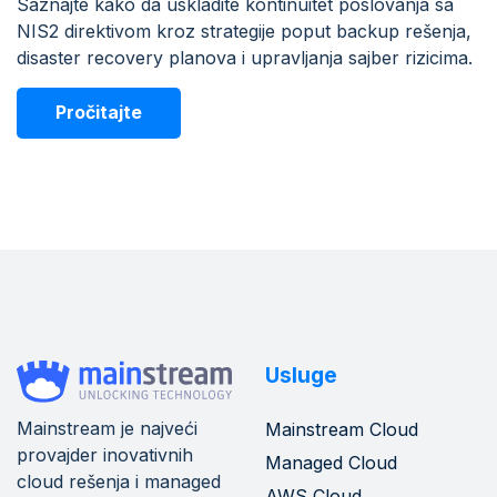
Saznajte kako da uskladite kontinuitet poslovanja sa
NIS2 direktivom kroz strategije poput backup rešenja,
disaster recovery planova i upravljanja sajber rizicima.
Pročitajte
Usluge
Mainstream je najveći
Mainstream Cloud
provajder inovativnih
Managed Cloud
cloud rešenja i managed
AWS Cloud