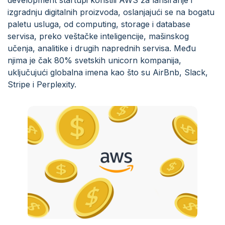
development startupi koristili AWS za lansiranje i
izgradnju digitalnih proizvoda, oslanjajući se na bogatu
paletu usluga, od computing, storage i database
servisa, preko veštačke inteligencije, mašinskog
učenja, analitike i drugih naprednih servisa. Među
njima je čak 80% svetskih unicorn kompanija,
uključujući globalna imena kao što su AirBnb, Slack,
Stripe i Perplexity.