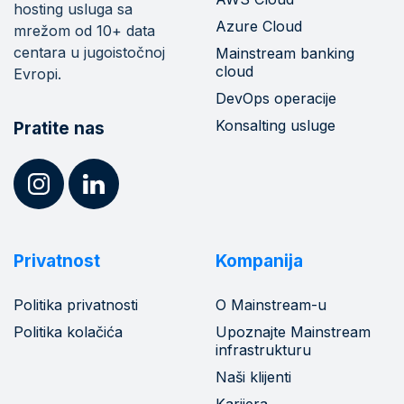
hosting usluga sa
Azure Cloud
mrežom od 10+ data
centara u jugoistočnoj
Mainstream banking
cloud
Evropi.
DevOps operacije
Konsalting usluge
Pratite nas
Privatnost
Kompanija
Politika privatnosti
O Mainstream-u
Politika kolačića
Upoznajte Mainstream
infrastrukturu
Naši klijenti
Karijera