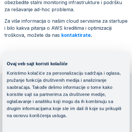
obezbedite stalni monitoring infrastrukture i podršku
za rešavanje ad-hoc problema.
Za više informacija o našim cloud servisima za startupe
i bilo kakva pitanja o AWS kreditima i optimizaciji
troškova, možete da nas
kontaktirate
.
Ovaj veb sajt koristi kolačiće
Koristimo kolačiće za personalizaciju sadržaja i oglasa,
pružanje funkcija društvenih medija i analiziranje
saobraćaja. Takođe delimo informacije o tome kako
koristite sajt sa partnerima za društvene medije,
oglašavanje i analitiku koji mogu da ih kombinuju sa
drugim informacijama koje ste im dali ili koje su prikupili
na osnovu korišćenja usluga.