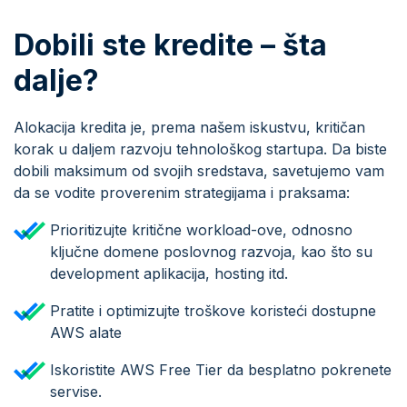
Dobili ste kredite – šta
dalje?
Alokacija kredita je, prema našem iskustvu, kritičan
korak u daljem razvoju tehnološkog startupa. Da biste
dobili maksimum od svojih sredstava, savetujemo vam
da se vodite proverenim strategijama i praksama:
Prioritizujte kritične workload-ove, odnosno
ključne domene poslovnog razvoja, kao što su
development aplikacija, hosting itd.
Pratite i optimizujte troškove koristeći dostupne
AWS alate
Iskoristite AWS Free Tier da besplatno pokrenete
servise.