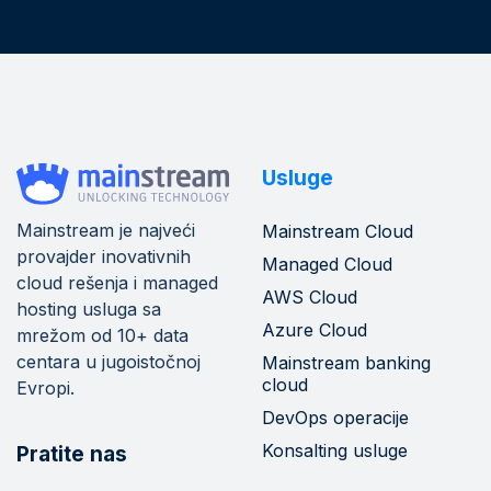
Usluge
Mainstream je najveći
Mainstream Cloud
provajder inovativnih
Managed Cloud
cloud rešenja i managed
AWS Cloud
hosting usluga sa
Azure Cloud
mrežom od 10+ data
centara u jugoistočnoj
Mainstream banking
cloud
Evropi.
DevOps operacije
Konsalting usluge
Pratite nas