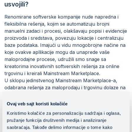
usvojili?
Renomirane softverske kompanije nude napredna i
fleksibilna rešenja, kojim se automatizuju brojni
manuelni zadaci i procesi, olakšavaju popisi i evidencije
proizvoda i sredstava, povezuju lokacije i centralizuju
baze podataka. Imajući u vidu mnogobrojne načine na
koje ovakve apllikacije mogu da unaprede vaše
maloprodajne procese, udružili smo snage sa
kreatorima inovativnih softverskih rešenja za online
trgovinu i kreirali Mainstream Marketplace.
U sklopu jedinstvenog Mainstream Marketplace-a,
odabrana rešenja za maloprodaju i trgovinu dolaze na
pouzdanoj i skalabilnoj cloud infrastrukturi, koju
održava ekspertski Mainstream tim.
Ovaj veb sajt koristi kolačiće
Odaberite idealno rešenje i unapredite svoj e-ritejl još
Koristimo kolačiće za personalizaciju sadržaja i oglasa,
danas!
pružanje funkcija društvenih medija i analiziranje
saobraćaja. Takođe delimo informacije o tome kako
Posetite Mainstream Marketplace