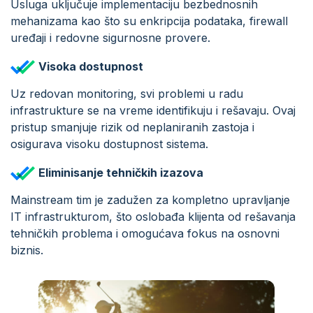
Usluga uključuje implementaciju bezbednosnih
mehanizama kao što su enkripcija podataka, firewall
uređaji i redovne sigurnosne provere.
Visoka dostupnost
Uz redovan monitoring, svi problemi u radu
infrastrukture se na vreme identifikuju i rešavaju. Ovaj
pristup smanjuje rizik od neplaniranih zastoja i
osigurava visoku dostupnost sistema.
Eliminisanje tehničkih izazova
Mainstream tim je zadužen za kompletno upravljanje
IT infrastrukturom, što oslobađa klijenta od rešavanja
tehničkih problema i omogućava fokus na osnovni
biznis.