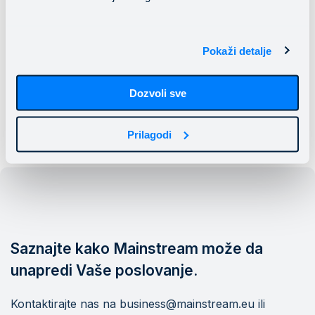
stalna unapređenja
, Šport Ljubljana je u svoju
strategiju za 2028. uvrstio digitalizaciju procesa i
implementaciju novih IKT sistema za optimalno
planiranje i upravljanje sportskim kapacitetima.
Pokaži detalje
Vebsajt:
https://www.sport-ljubljana.si
Dozvoli sve
Prilagodi
Saznajte kako Mainstream može da
unapredi Vaše poslovanje.
Kontaktirajte nas na business@mainstream.eu ili