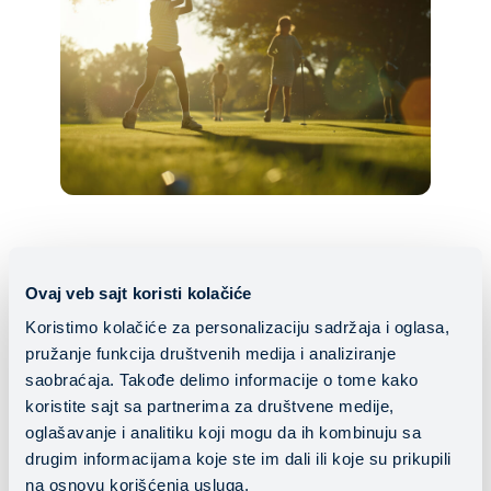
O klijentu
Ovaj veb sajt koristi kolačiće
Koristimo kolačiće za personalizaciju sadržaja i oglasa,
Javni zavod Šport Ljubljana je
katalizator razvoja
pružanje funkcija društvenih medija i analiziranje
sporta
u slovenačkoj prestonici. U okviru svojih
saobraćaja. Takođe delimo informacije o tome kako
aktivnosti, Zavod upravlja sportskom infrastrukturom i
koristite sajt sa partnerima za društvene medije,
aktivno učestvuje u planiranju i izgradnji novih
oglašavanje i analitiku koji mogu da ih kombinuju sa
sportskih objekata u Ljubljani, kao i u organizaciji
drugim informacijama koje ste im dali ili koje su prikupili
brojnih pratećih aktivnosti. Kao institucija fokusirana na
na osnovu korišćenja usluga.