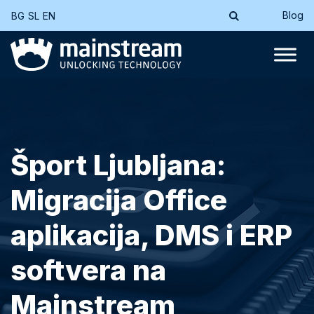
Blog
BG
SL
EN
Šport Ljubljana:
Migracija Office
aplikacija, DMS i ERP
softvera na
Mainstream