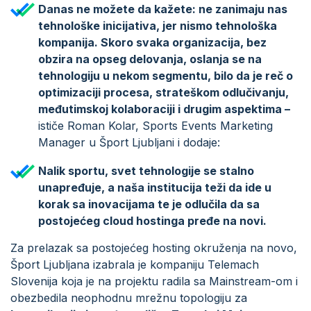
Danas ne možete da kažete: ne zanimaju nas
tehnološke inicijativa, jer nismo tehnološka
kompanija. Skoro svaka organizacija, bez
obzira na opseg delovanja, oslanja se na
tehnologiju u nekom segmentu, bilo da je reč o
optimizaciji procesa, strateškom odlučivanju,
međutimskoj kolaboraciji i drugim aspektima –
ističe Roman Kolar, Sports Events Marketing
Manager u Šport Ljubljani i dodaje:
Nalik sportu, svet tehnologije se stalno
unapređuje, a naša institucija teži da ide u
korak sa inovacijama te je odlučila da sa
postojećeg cloud hostinga pređe na novi.
Za prelazak sa postojećeg hosting okruženja na novo,
Šport Ljubljana izabrala je kompaniju Telemach
Slovenija koja je na projektu radila sa Mainstream-om i
obezbedila neophodnu mrežnu topologiju za