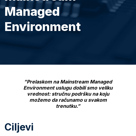
Managed
Environment
”Prelaskom na Mainstream Managed
Environment uslugu dobili smo veliku
vrednost: stručnu podršku na koju
možemo da računamo u svakom
trenutku.”
Ciljevi