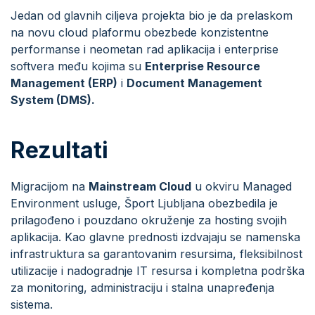
Jedan od glavnih ciljeva projekta bio je da prelaskom
na novu cloud plaformu obezbede konzistentne
performanse i neometan rad aplikacija i enterprise
softvera među kojima su
Enterprise Resource
Management (ERP)
i
Document Management
System (DMS).
Rezultati
Migracijom na
Mainstream Cloud
u okviru Managed
Environment usluge, Šport Ljubljana obezbedila je
prilagođeno i pouzdano okruženje za hosting svojih
aplikacija. Kao glavne prednosti izdvajaju se namenska
infrastruktura sa garantovanim resursima, fleksibilnost
utilizacije i nadogradnje IT resursa i kompletna podrška
za monitoring, administraciju i stalna unapređenja
sistema.