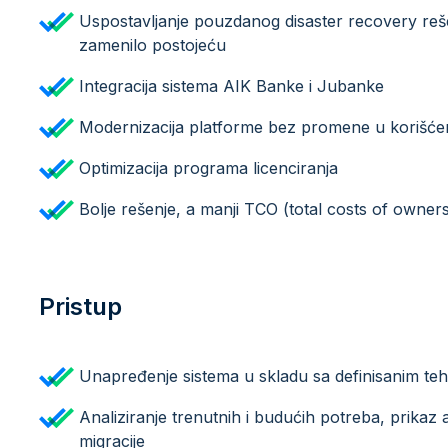
Uspostavljanje pouzdanog disaster recovery rešen
zamenilo postojeću
Integracija sistema AIK Banke i Jubanke
Modernizacija platforme bez promene u korišćeni
Optimizacija programa licenciranja
Bolje rešenje, a manji TCO (total costs of owners
Pristup
Unapređenje sistema u skladu sa definisanim te
Analiziranje trenutnih i budućih potreba, prikaz 
migracije