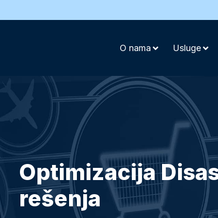
O nama
Usluge
Optimizacija Disa
rešenja