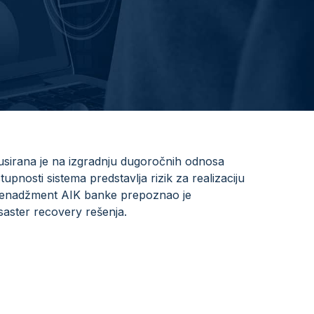
usirana je na izgradnju dugoročnih odnosa
upnosti sistema predstavlja rizik za realizaciju
. Menadžment AIK banke prepoznao je
saster recovery rešenja.