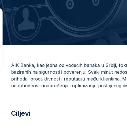
AIK Banka, kao jedna od vodećih banaka u Srbiji, fok
baziranih na sigurnosti i poverenju. Svaki minut nedost
prihoda, produktivnost i reputaciju među klijentima
neophodnost unapređenja i optimizacije postojećeg di
Ciljevi