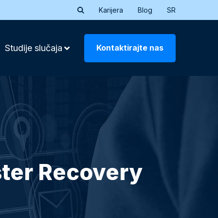
Karijera
Blog
SR
Kontaktirajte nas
Studije slučaja
ster Recovery