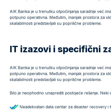
AIK Banka je u trenutku otpočinjanja saradnje već imal
potpuno operativna. Međutim, manjak prostora za sklad
skalabilnosti predstavljali su poprilične probleme.
IT izazovi i specifični 
AIK Banka je u trenutku otpočinjanja saradnje već imal
potpuno operativna. Međutim, manjak prostora za sklad
skalabilnosti predstavljali su poprilične probleme.
Bilo je neophodno unaprediti postojeće rešenje. Neki o
Neadekvatan data centar za disaster recovery i 