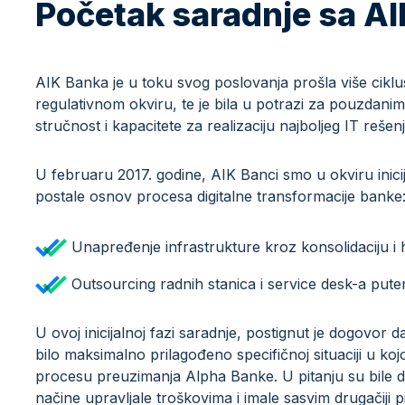
Početak saradnje sa A
AIK Banka je u toku svog poslovanja prošla više ciklu
regulativnom okviru, te je bila u potrazi za pouzdani
stručnost i kapacitete za realizaciju najboljeg IT rešenj
U februaru 2017. godine, AIK Banci smo u okviru inicijal
postale osnov procesa digitalne transformacije banke
Unapređenje infrastrukture kroz konsolidaciju i 
Outsourcing radnih stanica i service desk-a pute
U ovoj inicijalnoj fazi saradnje, postignut je dogovor 
bilo maksimalno prilagođeno specifičnoj situaciji u ko
procesu preuzimanja Alpha Banke. U pitanju su bile dve
načine upravljale troškovima i imale sasvim drugačiji pi