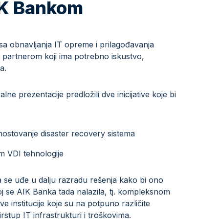
IK Bankom
sa obnavljanja IT opreme i prilagođavanja
m partnerom koji ima potrebno iskustvo,
a.
ne prezentacije predložili dve inicijative koje bi
:
hostovanje disaster recovery sistema
m VDI tehnologije
da se uđe u dalju razradu rešenja kako bi ono
joj se AIK Banka tada nalazila, tj. kompleksnom
 institucije koje su na potpuno različite
rstup IT infrastrukturi i troškovima.