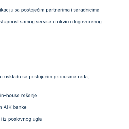
ikaciju sa postoječim partnerima i saradnicima
dostupnost samog servisa u okviru dogovorenog
 u uskladu sa postojećim procesima rada,
 in-house rešenje
em AIK banke
g i iz poslovnog ugla