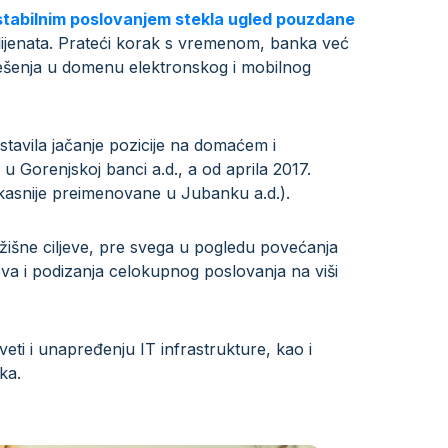
je stabilnim poslovanjem stekla ugled pouzdane
lijenata. Prateći korak s vremenom, banka već
h rešenja u domenu elektronskog i mobilnog
ostavila jačanje pozicije na domaćem i
u Gorenjskoj banci a.d., a od aprila 2017.
 kasnije preimenovane u Jubanku a.d.).
žišne ciljeve, pre svega u pogledu povećanja
kova i podizanja celokupnog poslovanja na viši
ti i unapređenju IT infrastrukture, kao i
ka.