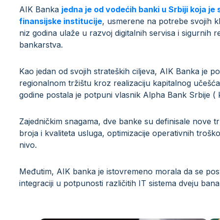
AIK Banka
jedna je od vodećih banki u Srbiji koja 
finansijske institucije
, usmerene na potrebe svojih k
niz godina ulaže u razvoj digitalnih servisa i sigurni
bankarstva.
Kao jedan od svojih strateških ciljeva, AIK Banka je p
regionalnom tržištu kroz realizaciju kapitalnog učešća 
godine postala je potpuni vlasnik Alpha Bank Srbije (
Zajedničkim snagama, dve banke su definisale nove tr
broja i kvaliteta usluga, optimizacije operativnih troš
nivo.
Međutim, AIK banka je istovremeno morala da se posve
integraciji u potpunosti različitih IT sistema dveju bana