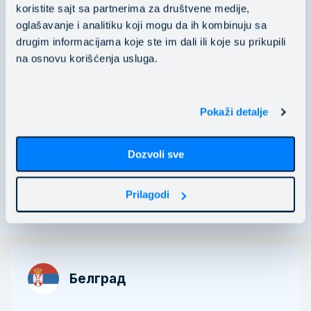
1784 Sofia, Bulgaria
koristite sajt sa partnerima za društvene medije,
oglašavanje i analitiku koji mogu da ih kombinuju sa
UIC/PIC: 206830542
drugim informacijama koje ste im dali ili koje su prikupili
VIN: BG206830542
na osnovu korišćenja usluga.
business.bg@mainstream.bg
Pokaži detalje
+359 87 8202 233
Dozvoli sve
Виж на картата
Prilagodi
Белград