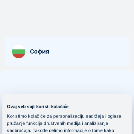
София
България
Ovaj veb sajt koristi kolačiće
Мейнстрийм ЕООД
(Mainstream Ltd.)
Koristimo kolačiće za personalizaciju sadržaja i oglasa,
pružanje funkcija društvenih medija i analiziranje
Tsarigradsko shose 115i
saobraćaja. Takođe delimo informacije o tome kako