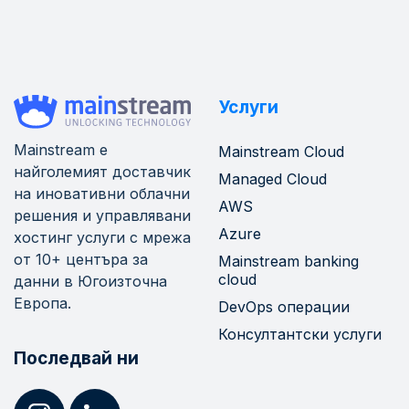
Услуги
Mainstream е
Mainstream Cloud
найголемият доставчик
Managed Cloud
на иновативни облачни
AWS
решения и управлявани
Azure
хостинг услуги с мрежа
от 10+ центъра за
Mainstream banking
cloud
данни в Югоизточна
Европа.
DevOps операции
Консултантски услуги
Последвай ни