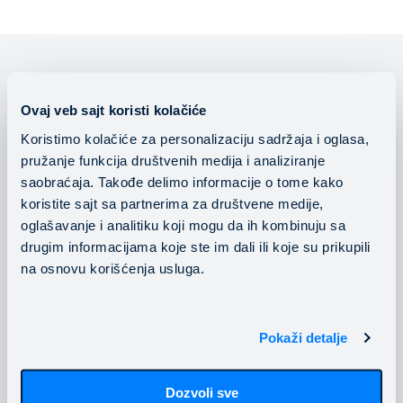
Ovaj veb sajt koristi kolačiće
Services
Koristimo kolačiće za personalizaciju sadržaja i oglasa,
pružanje funkcija društvenih medija i analiziranje
Mainstream is the largest
Mainstream Cloud
saobraćaja. Takođe delimo informacije o tome kako
Platform
provider of innovative
koristite sajt sa partnerima za društvene medije,
cloud solutions and
Managed Cloud
oglašavanje i analitiku koji mogu da ih kombinuju sa
managed hosting
drugim informacijama koje ste im dali ili koje su prikupili
AWS
services with a network
na osnovu korišćenja usluga.
Azure
of 10+ data centers in
Mainstream banking
Southeast Europe.
cloud
Pokaži detalje
DevOps operations
Follow us
Consulting Services
Dozvoli sve